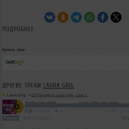
ПОДРОБНЕЕ
Купить трек:
ДРУГИЕ ТРЕКИ
LAURA GRIG
Laura Grig
➝
DJ Favorite & Laura Grig - Last Christmas 2015 (T'Paul Sax Mix)
3:15
538 раз
14
8.4 MB, 320 
Ремикс
В плейлист
25 