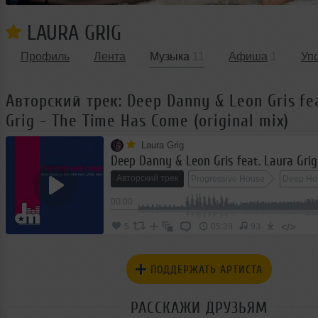
LAURA GRIG
Профиль
Лента
Музыка
11
Афиша
1
Уп
Авторский трек: Deep Danny & Leon Gris fe
Grig - The Time Has Come (original mix)
Laura Grig
Авторский трек
Progressive House
Deep Ho
00:00
Club/Dance
Disco House
Dance
</>
5
05:39
93
ПОДДЕРЖАТЬ АРТИСТА
РАССКАЖИ ДРУЗЬЯМ