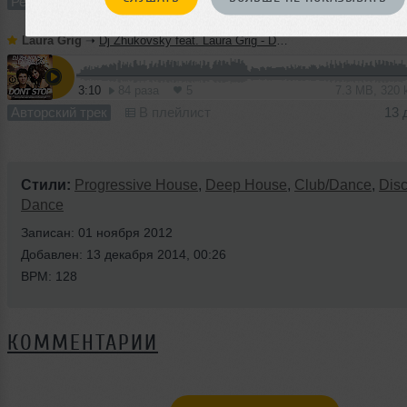
Ремикс
В плейлист (в 1 плейлисте)
13 
Laura Grig
➝
Dj Zhukovsky feat. Laura Grig - Don't Stop (Radio version)
3:10
84 раза
5
7.3 MB, 320
Авторский трек
В плейлист
13 
Стили:
Progressive House
,
Deep House
,
Club/Dance
,
Dis
Dance
Записан: 01 ноября 2012
Добавлен: 13 декабря 2014, 00:26
BPM: 128
КОММЕНТАРИИ