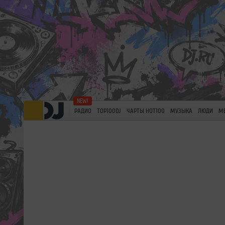
РАДИО
TOP100DJ
ЧАРТЫ HOT100
МУЗЫКА
ЛЮДИ
М