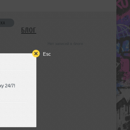
СКА
БЛОГ
Нет записей в блоге
Esc
УЗЬЯ
у 24/7!