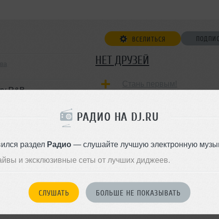
ПОДПИ
ВСЕЛИТЬСЯ
НЕТ ДРУЗЕЙ
ква
Стань первым!
ry R&B
ngle, Electro, Electro House,
ДОБАВИТЬ В ДР
House, Progressive Electronic,
РАДИО НА DJ.RU
вился раздел
Радио
— слушайте лучшую электронную музык
айвы и эксклюзивные сеты от лучших диджеев.
СЛУШАТЬ
БОЛЬШЕ НЕ ПОКАЗЫВАТЬ