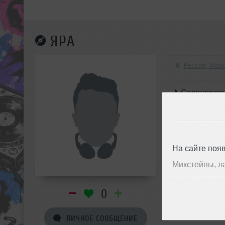
ЯРА
Россия, Мос
Contempora
Drum 'N Bass/Ju
Hip-Hop/Urban, 
Rap
На сайте поя
Микстейпы, л
0
ЛИЧНОЕ СООБЩЕНИЕ