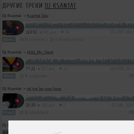
ДРУГИЕ ТРЕКИ
DJ KSANTAT
Dj Ksantat
➝
Ksantat Day
113:51
495 раз
24
211 MB, 256
Микс
В плейлист (в 2 плейлистах)
Dj Ksantat
➝
Hold_My_Hand
77:21
327 раз
17
143 MB, 256
Микс
В плейлист
29
Dj Ksantat
➝
let me be your lover
22:33
165 раз
7
52 MB, 320
Микс
В плейлист
05
Dj Ksantat
➝
Ganaration mix