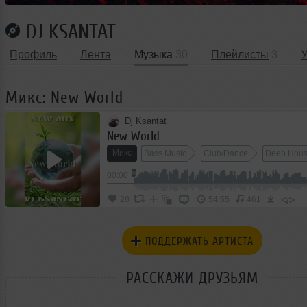
DJ KSANTAT
Профиль
Лента
Музыка
30
Плейлисты
3
Микс: New World
Dj Ksantat
New World
Микс
Bass Music
Club/Dance
Deep Hou
00:00
</>
28
54:55
461
ПОДДЕРЖАТЬ АРТИСТА
РАССКАЖИ ДРУЗЬЯМ