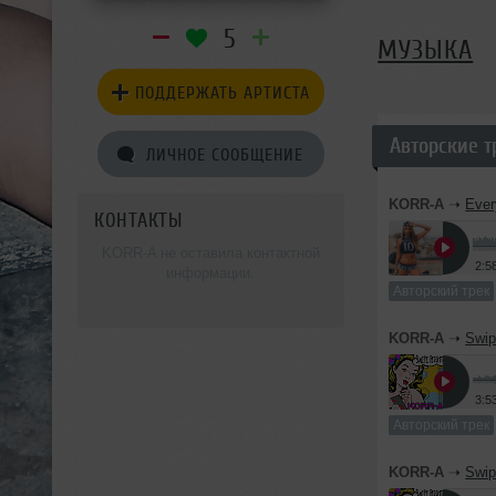
5
МУЗЫКА
ПОДДЕРЖАТЬ АРТИСТА
Авторские т
ЛИЧНОЕ СООБЩЕНИЕ
KORR-A
➝
Eve
КОНТАКТЫ
KORR-A не оставила контактной
2:5
информации.
Авторский трек
KORR-A
➝
Swip
3:5
Авторский трек
KORR-A
➝
Swip