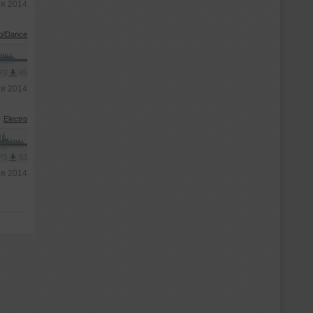
ря 2014
b/Dance
MP3
45
ря 2014
Electro
MP3
53
ря 2014