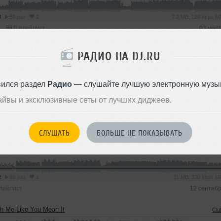
3
55 раз
2
7.2 MB, 128 kbps 
В плейлист
03 мар
 Me Like You Mean It
Clu
РАДИО НА DJ.RU
9
131 раз
3
8.4 MB, 320 kbps 
вился раздел
Радио
— слушайте лучшую электронную музык
В плейлист (в 1 плейлисте)
04 сентяб
айвы и эксклюзивные сеты от лучших диджеев.
11
Всего —
СЛУШАТЬ
БОЛЬШЕ НЕ ПОКАЗЫВАТЬ
h Me Like You Mean It
Clu
2
99 раз
1
11 MB, 320 kbps 
лейлист
12 сентяб
h Me Like You Mean It
Clu