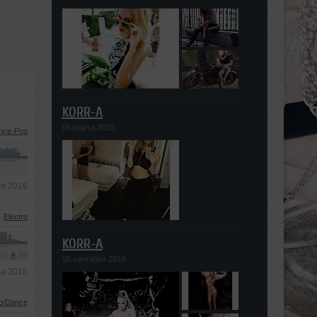
KORR-A
06 марта 2015
nce-Pop
ая 2016
Electro
KORR-A
MP3
87
05 сентября 2014
та 2015
b/Dance