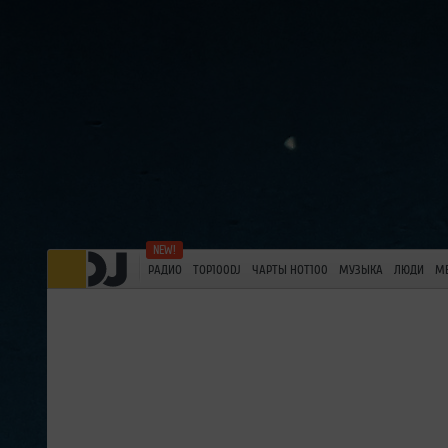
РАДИО
TOP100DJ
ЧАРТЫ HOT100
МУЗЫКА
ЛЮДИ
М