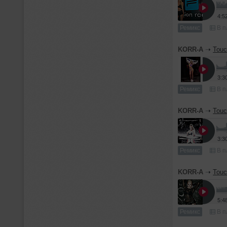
4:5
Ремикс
В п
KORR-A
➝
Touc
3:3
Ремикс
В п
KORR-A
➝
Touc
3:3
Ремикс
В п
KORR-A
➝
Touc
5:4
Ремикс
В п