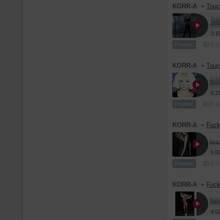
KORR-A
➝
Touc
3:1
Ремикс
В п
KORR-A
➝
Touc
6:2
Ремикс
В п
KORR-A
➝
Fuck
5:0
Ремикс
В п
KORR-A
➝
Fuck
4:5