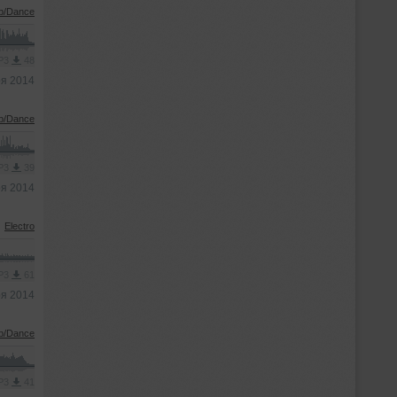
b/Dance
MP3
48
ря 2014
b/Dance
MP3
39
ря 2014
Electro
MP3
61
ря 2014
b/Dance
MP3
41