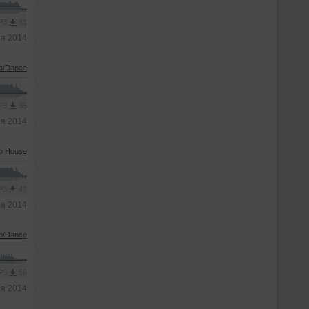
MP3
81
ря 2014
b/Dance
MP3
85
ря 2014
ro House
MP3
47
ря 2014
b/Dance
MP3
56
ря 2014