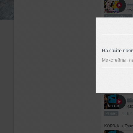
3:5
Авторский трек
KORR-A
➝
Fuck
3:3
На сайте поя
Авторский трек
Микстейпы, л
Ремиксы
KORR-A
➝
Touc
4:5
Ремикс
В п
KORR-A
➝
Touc