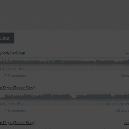
реки
rybodyGetDown
Da
8
235 раз
2
В плейлист
13 м
e Right (Tinder Song)
3
87 раз
3
5.3 MB, 192 kbps 
В плейлист
03 мар
e Right (Tinder Song)
Clu