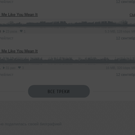
лейлист
12 сентяб
 Me Like You Mean It
Clu
8
23 раза
1
5.3 MB, 128 kbps 
лейлист
12 сентяб
 Me Like You Mean It
1
31 раз
3
16 MB, 320 kbps 
лейлист
12 сентяб
ВСЕ ТРЕКИ
е поделилась своей биографией