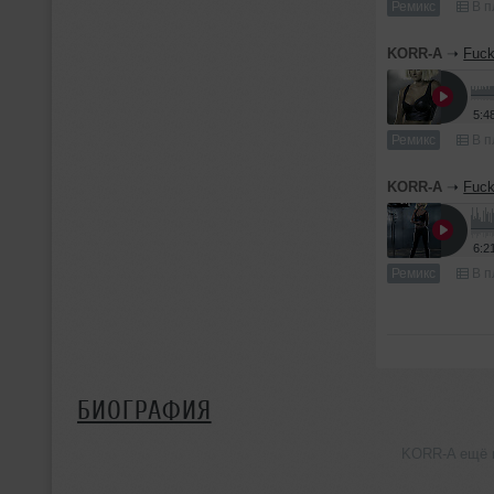
Ремикс
В п
KORR-A
➝
Fuck
5:4
Ремикс
В п
KORR-A
➝
Fuck
6:2
Ремикс
В п
БИОГРАФИЯ
KORR-A ещё н