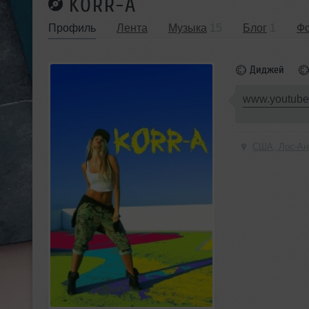
KORR-A
Профиль
Лента
Музыка
15
Блог
1
Ф
Диджей
www.youtube
США, Лос-А