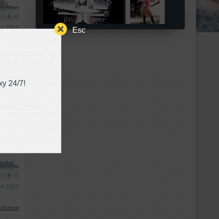
MP3
88
та 2015
Esc
b/Dance
MP3
86
у 24/7!
ря 2014
b/Dance
MP3
86
ря 2014
b/Dance