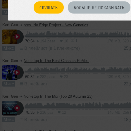
79:34
284 раза
15
184 MB, 320
СЛУШАТЬ
БОЛЬШЕ НЕ ПОКАЗЫВАТЬ
Микс
В плейлист (в 1 плейлисте)
28 
Keri Gen
➝
pres. No Edge Project - New Genetics v.19 XXL Mix (2023)
1
76:54
194 раза
10
178 MB, 320
Микс
В плейлист (в 1 плейлисте)
25 
Keri Gen
➝
Non-stop In The Best Classics ReMix 2023
60:32
282 раза
23
139 MB, 320
Микс
В плейлист
22 
Keri Gen
➝
Non-stop In The Mix (Top 20 Autumn 23)
78:35
216 раз
12
145 MB, 256
Микс
В плейлист
18 