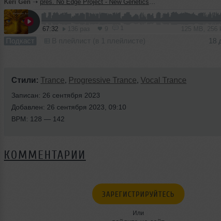
Keri Gen
➝
pres. No Edge Project - New Genetics v.18 (2023)
1
67:32
136 раз
9
125 MB, 256
Подкаст
В плейлист (в 1 плейлисте)
18 
Стили:
Trance
,
Progressive Trance
,
Vocal Trance
Записан: 26 сентября 2023
Добавлен: 26 сентября 2023, 09:10
BPM: 128 — 142
КОММЕНТАРИИ
ЗАРЕГИСТРИРУЙТЕСЬ
Или