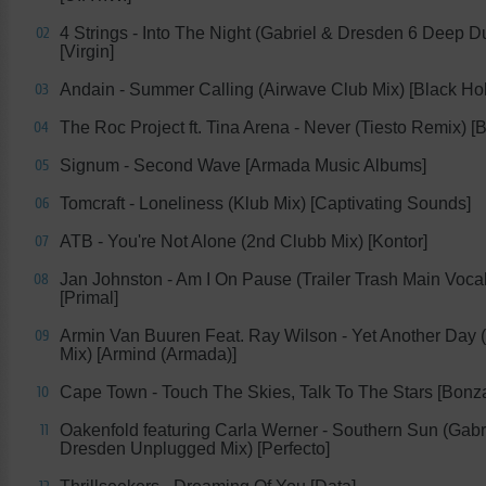
4 Strings - Into The Night (Gabriel & Dresden 6 Deep D
02
[Virgin]
Andain - Summer Calling (Airwave Club Mix) [Black Ho
03
The Roc Project ft. Tina Arena - Never (Tiesto Remix) [
04
Signum - Second Wave [Armada Music Albums]
05
Tomcraft - Loneliness (Klub Mix) [Captivating Sounds]
06
ATB - You're Not Alone (2nd Clubb Mix) [Kontor]
07
Jan Johnston - Am I On Pause (Trailer Trash Main Vocal
08
[Primal]
Armin Van Buuren Feat. Ray Wilson - Yet Another Day (
09
Mix) [Armind (Armada)]
Cape Town - Touch The Skies, Talk To The Stars [Bonza
10
Oakenfold featuring Carla Werner - Southern Sun (Gabr
11
Dresden Unplugged Mix) [Perfecto]