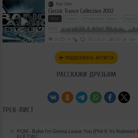
Keri Gen
Classic Trance Collection 2002
Микс
Trance
Progressive Trance
Vocal T
00:00
</>
16
3:26:07
210
ПОДДЕРЖАТЬ АРТИСТА
РАССКАЖИ ДРУЗЬЯМ
ТРЕК-ЛИСТ
PQM - Babe I'm Gonna Leave You (Phil K Vs Nubreed 
01
[U.F.T.W.]