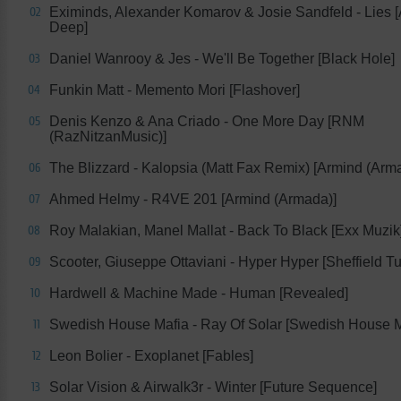
Eximinds, Alexander Komarov & Josie Sandfeld - Lies 
02
Deep]
Daniel Wanrooy & Jes - We'll Be Together [Black Hole]
03
Funkin Matt - Memento Mori [Flashover]
04
Denis Kenzo & Ana Criado - One More Day [RNM
05
(RazNitzanMusic)]
The Blizzard - Kalopsia (Matt Fax Remix) [Armind (Arm
06
Ahmed Helmy - R4VE 201 [Armind (Armada)]
07
Roy Malakian, Manel Mallat - Back To Black [Exx Muzik
08
Scooter, Giuseppe Ottaviani - Hyper Hyper [Sheffield T
09
Hardwell & Machine Made - Human [Revealed]
10
Swedish House Mafia - Ray Of Solar [Swedish House M
11
Leon Bolier - Exoplanet [Fables]
12
Solar Vision & Airwalk3r - Winter [Future Sequence]
13