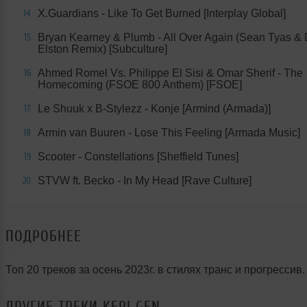
X.Guardians - Like To Get Burned [Interplay Global]
14
Bryan Kearney & Plumb - All Over Again (Sean Tyas &
15
Elston Remix) [Subculture]
Ahmed Romel Vs. Philippe El Sisi & Omar Sherif - The
16
Homecoming (FSOE 800 Anthem) [FSOE]
Le Shuuk x B-Stylezz - Konje [Armind (Armada)]
17
Armin van Buuren - Lose This Feeling [Armada Music]
18
Scooter - Constellations [Sheffield Tunes]
19
STVW ft. Becko - In My Head [Rave Culture]
20
ПОДРОБНЕЕ
Топ 20 треков за осень 2023г. в стилях транс и прогрессив.
ДРУГИЕ ТРЕКИ
KERI GEN