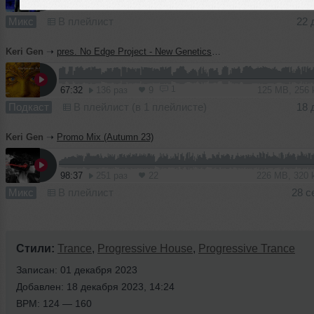
60:32
282 раза
23
139 MB, 320
Микс
В плейлист
22 
Keri Gen
➝
pres. No Edge Project - New Genetics v.18 (2023)
1
67:32
136 раз
9
125 MB, 256
Подкаст
В плейлист (в 1 плейлисте)
18 
Keri Gen
➝
Promo Mix (Autumn 23)
98:37
251 раз
22
226 MB, 320
Микс
В плейлист
28 с
Стили:
Trance
,
Progressive House
,
Progressive Trance
Записан: 01 декабря 2023
Добавлен: 18 декабря 2023, 14:24
BPM: 124 — 160