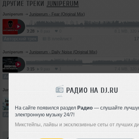
ДРУГИЕ ТРЕКИ
JUNIPERUM
Juniperum
➝
Juniperum - Fear (Original Mix)
3:28
8 раз
0
8.1 MB, 320
Авторский трек
В плейлист
17
Juniperum
➝
Juniperum - Daily Noise (Original Mix)
3:15
9 раз
1
7.4 MB, 320
Авторский трек
В плейлист
17
РАДИО НА DJ.RU
Juniperum
➝
Juniperum - Heaven (Original Dubstep Mix)
3:09
12 раз
0
7.4 MB, 320
На сайте появился раздел
Радио
— слушайте лучшу
Авторский трек
В плейлист
29
электронную музыку 24/7!
Микстейпы, лайвы и эксклюзивные сеты от лучших д