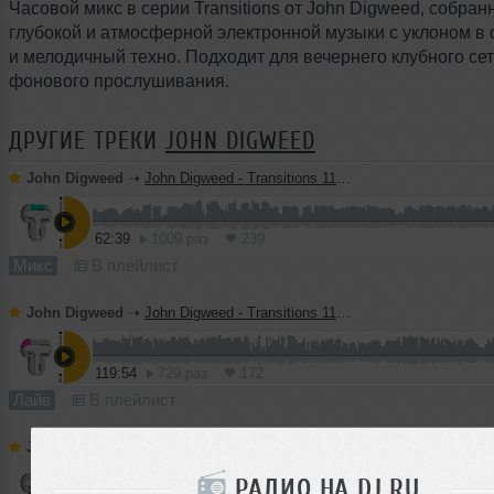
Часовой микс в серии Transitions от John Digweed, собран
глубокой и атмосферной электронной музыки с уклоном в 
и мелодичный техно. Подходит для вечернего клубного сет
фонового прослушивания.
ДРУГИЕ ТРЕКИ
JOHN DIGWEED
John Digweed
➝
John Digweed - Transitions 1136
62:39
1009 раз
239
Микс
В плейлист
John Digweed
➝
John Digweed - Transitions 1135 + Live mix from LA
119:54
729 раз
172
Лайв
В плейлист
John Digweed
➝
John Digweed - Transitiosn 1133
РАДИО НА DJ.RU