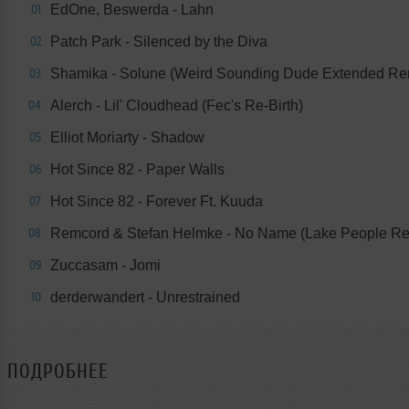
EdOne, Beswerda - Lahn
01
Patch Park - Silenced by the Diva
02
Shamika - Solune (Weird Sounding Dude Extended Re
03
Alerch - Lil' Cloudhead (Fec's Re-Birth)
04
Elliot Moriarty - Shadow
05
Hot Since 82 - Paper Walls
06
Hot Since 82 - Forever Ft. Kuuda
07
Remcord & Stefan Helmke - No Name (Lake People Re
08
Zuccasam - Jomi
09
derderwandert - Unrestrained
10
ПОДРОБНЕЕ