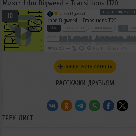
Микс: John Digweed - Transitions 1120
DEEP TECHNO, МИКСЫ
John Digweed
10
John Digweed - Transitions 1120
Микс
10
Deep House
Club/Dance
Dee
00:00
</>
62
1:00:14
307
ПОДДЕРЖАТЬ АРТИСТА
РАССКАЖИ ДРУЗЬЯМ
ТРЕК-ЛИСТ