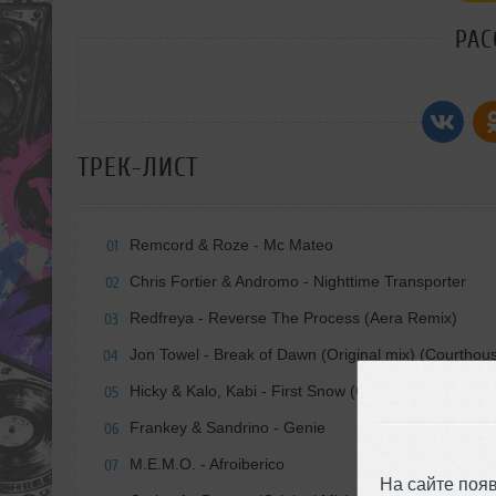
РАС
ТРЕК-ЛИСТ
Remcord & Roze - Mc Mateo
01
Chris Fortier & Andromo - Nighttime Transporter
02
Redfreya - Reverse The Process (Aera Remix)
03
Jon Towel - Break of Dawn (Original mix) (Courthou
04
Hicky & Kalo, Kabi - First Snow (Original Mix)
05
Frankey & Sandrino - Genie
06
M.E.M.O. - Afroiberico
07
На сайте поя