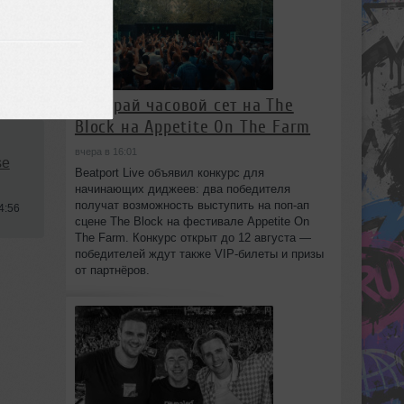
Выиграй часовой сет на The
Block на Appetite On The Farm
вчера в 16:01
se
Beatport Live объявил конкурс для
начинающих диджеев: два победителя
получат возможность выступить на поп‑ап
4:56
сцене The Block на фестивале Appetite On
The Farm. Конкурс открыт до 12 августа —
победителей ждут также VIP‑билеты и призы
от партнёров.