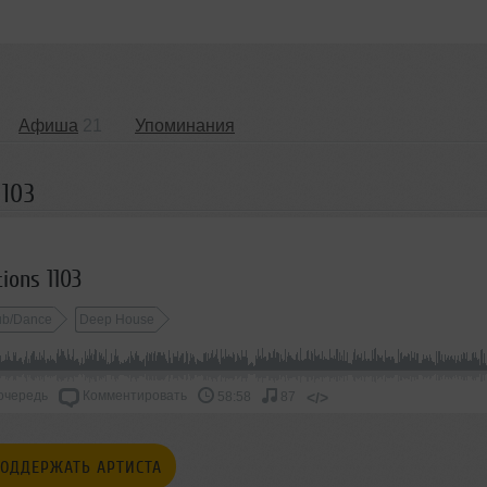
Афиша
21
Упоминания
1103
ions 1103
ub/Dance
Deep House
очередь
Комментировать
</>
58:58
87
ОДДЕРЖАТЬ АРТИСТА