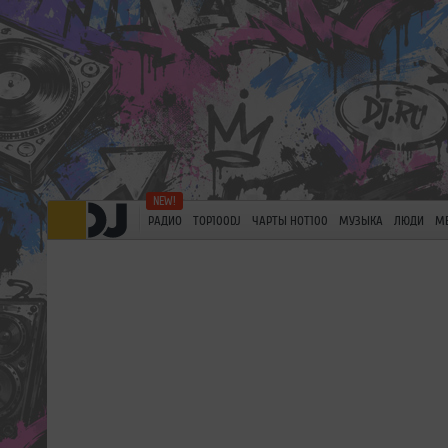
РАДИО
TOP100DJ
ЧАРТЫ HOT100
МУЗЫКА
ЛЮДИ
М