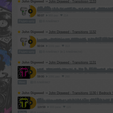
John Digweed
➝
John Digweed - Transitiosn 1133
60:07
955 раз
214
Радио-шоу
В плейлист
John Digweed
➝
John Digweed - Transitions 1132
60:04
1331 раз
313
Радио-шоу
В плейлист (в 1 плейлисте)
John Digweed
➝
John Digweed - Transitions 1131
59:00
1091 раз
260
Микс
В плейлист
John Digweed
➝
John Digweed - Transitions 1130 ( Bedrock Sunset Cruise Miami with John Digweed and S
119:59
593 раза
115
Лайв
В плейлист