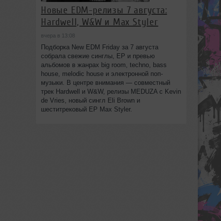
Новые EDM-релизы 7 августа:
Hardwell, W&W и Max Styler
вчера в 13:08
Подборка New EDM Friday за 7 августа
собрала свежие синглы, EP и превью
альбомов в жанрах big room, techno, bass
house, melodic house и электронной поп-
музыки. В центре внимания — совместный
трек Hardwell и W&W, релизы MEDUZA с Kevin
de Vries, новый сингл Eli Brown и
шеститрековый EP Max Styler.