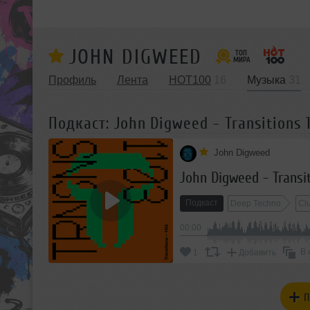
JOHN DIGWEED
Профиль
Лента
HOT100
16
Музыка
31
Подкаст: John Digweed - Transitions 
John Digweed
John Digweed - Transit
Подкаст
Deep Techno
Cl
00:00
В 
1
Добавить
П