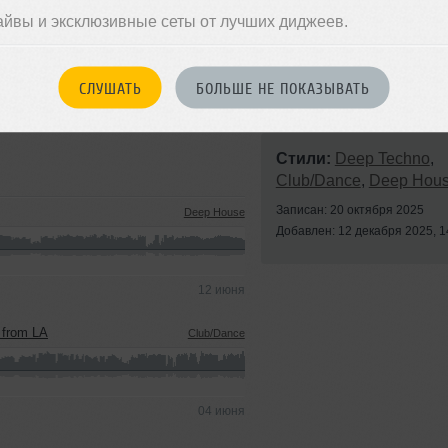
айвы и эксклюзивные сеты от лучших диджеев.
СЛУШАТЬ
БОЛЬШЕ НЕ ПОКАЗЫВАТЬ
Стили:
Deep Techno
,
Club/Dance
,
Deep Hou
Записан: 20 октября 2025
Deep House
Добавлен: 12 декабря 2025, 1
12 июня
 from LA
Club/Dance
04 июня