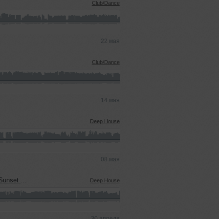
Club/Dance
22 мая
Club/Dance
14 мая
Deep House
08 мая
pencer Brown )
Deep House
30 апреля