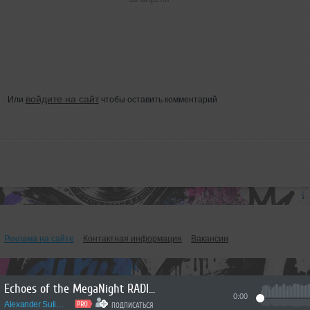
войдите на сайт
Или
чтобы оставить комментарий
Реклама на сайте
Контактная информация
Вакансии
Echoes of the MegaNight RADIO #54
0:00
Alexander Sulimov
ПОДПИСАТЬСЯ