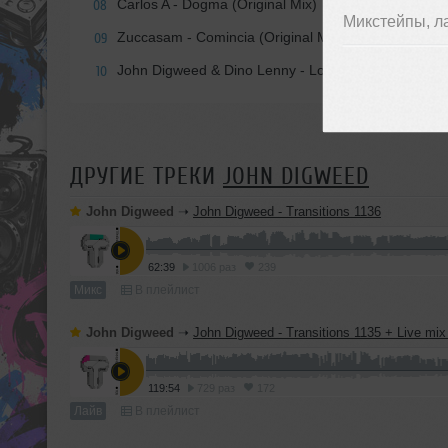
Carlos A - Dogma (Original Mix)
08
Микстейпы, л
Zuccasam - Comincia (Original Mix) [Keep Thinking]
09
John Digweed & Dino Lenny - Love & Cream
10
ДРУГИЕ ТРЕКИ
JOHN DIGWEED
John Digweed
➝
John Digweed - Transitions 1136
62:39
1006 раз
239
Микс
В плейлист
John Digweed
➝
John Digweed - Transitions 1135 + Live mix
119:54
729 раз
172
Лайв
В плейлист