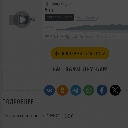
JerryMaguaer
Arm
Авторский трек
Acid House
00:00
</>
0
05:31
142
ПОДДЕРЖАТЬ АРТИСТА
РАССКАЖИ ДРУЗЬЯМ
ПОДРОБНЕЕ
Петли из неё просто СЕКС !!! ))))))