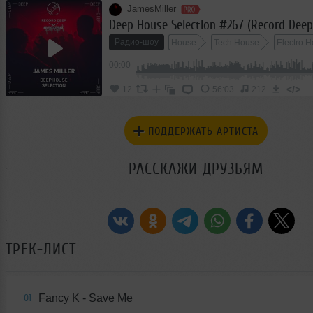
JamesMiller
Deep House Selection #267 (Record Deep
Радио-шоу
House
Tech House
Electro 
00:00
</>
12
56:03
212
ПОДДЕРЖАТЬ АРТИСТА
РАССКАЖИ ДРУЗЬЯМ
ТРЕК-ЛИСТ
Fancy K - Save Me
01