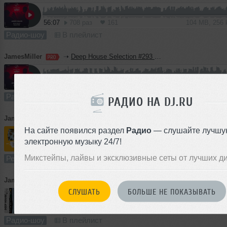
56:07
708 раз
161
104 MB, 256
Радио-шоу
В плейлист
JamesMiller
➝
Deep House Selection #293 (Record Deep)
56:59
1275 раз
302
106 MB, 256 
Радио-шоу
В плейлист
РАДИО НА DJ.RU
JamesMiller
➝
AtcG, NO ONE x NIVEK - Devotion 2026 (James Miller 'Hard Techno' Bootleg)
На сайте появился раздел
Радио
— слушайте лучшу
электронную музыку 24/7!
2:51
786 раз
180
5.4 MB, 256
Микстейпы, лайвы и эксклюзивные сеты от лучших д
Ремикс
В плейлист (в 1 плейлисте)
JamesMiller
➝
Deep House Selection #294 Guest Mix Mosimann (Record Deep)
СЛУШАТЬ
БОЛЬШЕ НЕ ПОКАЗЫВАТЬ
62:27
950 раз
219
116 MB, 256
Радио-шоу
В плейлист