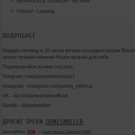
BRANDON & Scrufizzer - Be Real
14
VisionV - Looking
15
ПОДРОБНЕЕ
Каждую пятницу в 10 часов вечера на радиостанции Reco
звучат лучшие новинки House музыки для тебя.
Подписывайся на мои соц.сети:
Telegram: t.me/jamesmillermusic1
Instagram - instagram.com/james_millerus
VK - vk.com/jamesmillerofficial
Spotify - @jamesmiller
ДРУГИЕ ТРЕКИ
JAMESMILLER
JamesMiller
➝
Deep House Selection #295 (Record Deep)