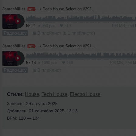
JamesMiller
➝
Deep House Selection #292 (Record Deep)
55:21
950 раз
219
103 MB, 256
Радио-шоу
В плейлист (в 1 плейлисте)
JamesMiller
➝
Deep House Selection #291 (Record Deep)
57:14
1090 раз
266
106 MB, 256 
Радио-шоу
В плейлист
Стили:
House
,
Tech House
,
Electro House
Записан: 29 августа 2025
Добавлен: 01 сентября 2025, 13:13
BPM: 120 — 134