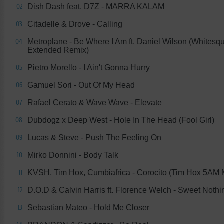
Dish Dash feat. D7Z - MARRA KALAM
02
Citadelle & Drove - Calling
03
Metroplane - Be Where I Am ft. Daniel Wilson (Whitesq
04
Extended Remix)
Pietro Morello - I Ain't Gonna Hurry
05
Gamuel Sori - Out Of My Head
06
Rafael Cerato & Wave Wave - Elevate
07
Dubdogz x Deep West - Hole In The Head (Fool Girl)
08
Lucas & Steve - Push The Feeling On
09
Mirko Donnini - Body Talk
10
KVSH, Tim Hox, Cumbiafrica - Corocito (Tim Hox 5AM 
11
D.O.D & Calvin Harris ft. Florence Welch - Sweet Nothi
12
Sebastian Mateo - Hold Me Closer
13