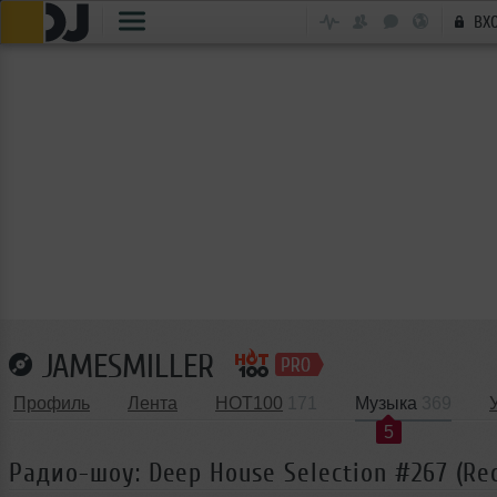
ВХ
JAMESMILLER
Профиль
Лента
HOT100
171
Музыка
369
5
Радио-шоу: Deep House Selection #267 (Re