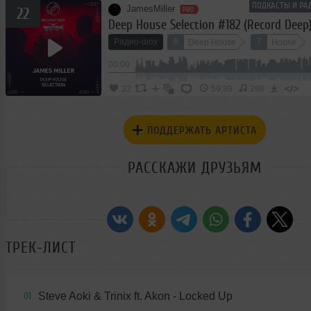
ПОДКАСТЫ И РА
JamesMiller
22
Deep House Selection #182 (Record Deep
Радио-шоу
6
7
Deep House
House
00:00
</>
32
59:39
298
ПОДДЕРЖАТЬ АРТИСТА
РАССКАЖИ ДРУЗЬЯМ
ТРЕК-ЛИСТ
Steve Aoki & Trinix ft. Akon - Locked Up
01