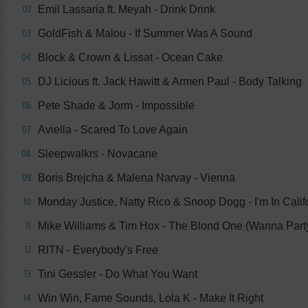
Emil Lassaria ft. Meyah - Drink Drink
02
GoldFish & Malou - If Summer Was A Sound
03
Block & Crown & Lissat - Ocean Cake
04
DJ Licious ft. Jack Hawitt & Armen Paul - Body Talking
05
Pete Shade & Jorm - Impossible
06
Aviella - Scared To Love Again
07
Sleepwalkrs - Novacane
08
Boris Brejcha & Malena Narvay - Vienna
09
Monday Justice, Natty Rico & Snoop Dogg - I'm In Calif
10
Mike Williams & Tim Hox - The Blond One (Wanna Part
11
RITN - Everybody's Free
12
Tini Gessler - Do What You Want
13
Win Win, Fame Sounds, Lola K - Make It Right
14