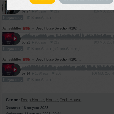
62:27
945 раз
219
116 MB, 256
Радио-шоу
В плейлист
JamesMiller
➝
Deep House Selection #292 (Record Deep)
55:21
950 раз
219
103 MB, 256
Радио-шоу
В плейлист (в 1 плейлисте)
JamesMiller
➝
Deep House Selection #291 (Record Deep)
57:14
1090 раз
266
106 MB, 256 
Радио-шоу
В плейлист
Стили:
Deep House
,
House
,
Tech House
Записан: 18 августа 2023
Добавлен: 23 августа 2023, 22:31