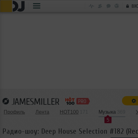
ВХ
JAMESMILLER
Профиль
Лента
HOT100
171
Музыка
369
5
Радио-шоу: Deep House Selection #182 (Re