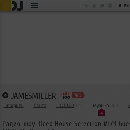
ВХ
JAMESMILLER
Профиль
Лента
HOT100
171
Музыка
369
4
Радио-шоу: Deep House Selection #179 Gue