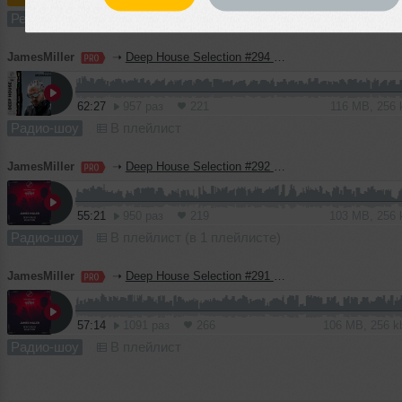
Ремикс
В плейлист (в 1 плейлисте)
JamesMiller
➝
Deep House Selection #294 Guest Mix Mosimann (Record Deep)
62:27
957 раз
221
116 MB, 256
Радио-шоу
В плейлист
JamesMiller
➝
Deep House Selection #292 (Record Deep)
55:21
950 раз
219
103 MB, 256
Радио-шоу
В плейлист (в 1 плейлисте)
JamesMiller
➝
Deep House Selection #291 (Record Deep)
57:14
1091 раз
266
106 MB, 256 
Радио-шоу
В плейлист