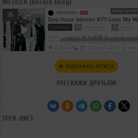
MEDUZA (Record Deep)
ПОДКАСТЫ И РА
JamesMiller
26
Радио-шоу
8
9
Deep House
House
00:00
</>
25
1:02:13
277
ПОДДЕРЖАТЬ АРТИСТА
РАССКАЖИ ДРУЗЬЯМ
ТРЕК-ЛИСТ