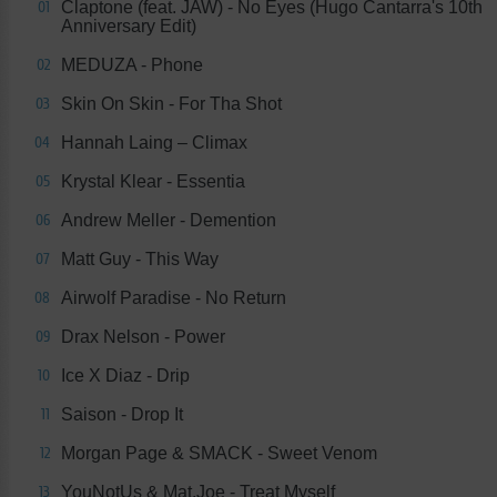
Claptone (feat. JAW) - No Eyes (Hugo Cantarra's 10th
01
Anniversary Edit)
MEDUZA - Phone
02
Skin On Skin - For Tha Shot
03
Hannah Laing – Climax
04
Krystal Klear - Essentia
05
Andrew Meller - Demention
06
Matt Guy - This Way
07
Airwolf Paradise - No Return
08
Drax Nelson - Power
09
Ice X Diaz - Drip
10
Saison - Drop It
11
Morgan Page & SMACK - Sweet Venom
12
YouNotUs & Mat.Joe - Treat Myself
13