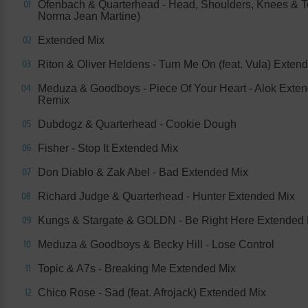
Ofenbach & Quarterhead - Head, Shoulders, Knees & To
01
Norma Jean Martine)
Extended Mix
02
Riton & Oliver Heldens - Turn Me On (feat. Vula) Exten
03
Meduza & Goodboys - Piece Of Your Heart - Alok Exte
04
Remix
Dubdogz & Quarterhead - Cookie Dough
05
Fisher - Stop It Extended Mix
06
Don Diablo & Zak Abel - Bad Extended Mix
07
Richard Judge & Quarterhead - Hunter Extended Mix
08
Kungs & Stargate & GOLDN - Be Right Here Extended 
09
Meduza & Goodboys & Becky Hill - Lose Control
10
Topic & A7s - Breaking Me Extended Mix
11
Chico Rose - Sad (feat. Afrojack) Extended Mix
12