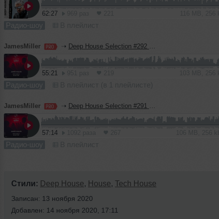
62:27
969 раз
221
116 MB, 256
Радио-шоу
В плейлист
JamesMiller
➝
Deep House Selection #292 (Record Deep)
55:21
951 раз
219
103 MB, 256
Радио-шоу
В плейлист (в 1 плейлисте)
JamesMiller
➝
Deep House Selection #291 (Record Deep)
57:14
1092 раза
267
106 MB, 256 
Радио-шоу
В плейлист
Стили:
Deep House
,
House
,
Tech House
Записан: 13 ноября 2020
Добавлен: 14 ноября 2020, 17:11