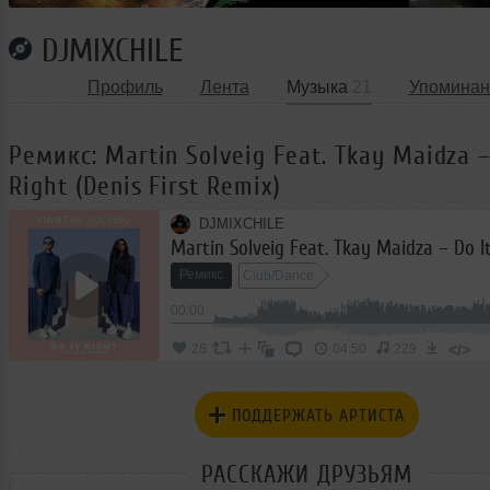
DJMIXCHILE
Профиль
Лента
Музыка
21
Упоминан
Ремикс: Martin Solveig Feat. Tkay Maidza –
Right (Denis First Remix)
DJMIXCHILE
Ремикс
Club/Dance
00:00
</>
28
04:50
229
ПОДДЕРЖАТЬ АРТИСТА
РАССКАЖИ ДРУЗЬЯМ