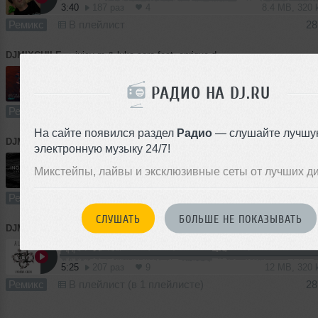
3:40
187 раз
4
8.4 MB, 320
Ремикс
В плейлист
28
DJMIXCHILE
➝
juicy m & luka caro feat. enrique dragon - obey (extended mix)
РАДИО НА DJ.RU
3:25
205 раз
7
7.9 MB, 320
Ремикс
В плейлист (в 1 плейлисте)
28
На сайте появился раздел
Радио
— слушайте лучшу
DJMIXCHILE
➝
Sebastian Ingrosso - Dark River (Original Mix)
электронную музыку 24/7!
Микстейпы, лайвы и эксклюзивные сеты от лучших д
3:59
241 раз
19
9.2 MB, 320
Ремикс
В плейлист (в 2 плейлистах)
28
СЛУШАТЬ
БОЛЬШЕ НЕ ПОКАЗЫВАТЬ
DJMIXCHILE
➝
Alesso feat. Nico Vinz - I Wanna Know (Alesso x Deniz Koyu Remix)
5:25
207 раз
9
12 MB, 320
Ремикс
В плейлист (в 1 плейлисте)
28