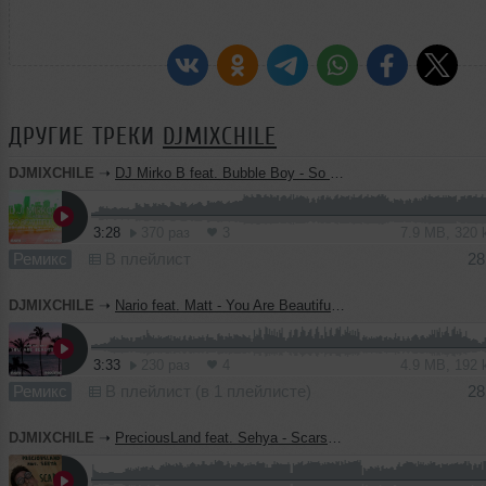
ДРУГИЕ ТРЕКИ
DJMIXCHILE
DJMIXCHILE
➝
DJ Mirko B feat. Bubble Boy - So Beautiful (RADIO EDIT)
3:28
370 раз
3
7.9 MB, 320
Ремикс
В плейлист
28
DJMIXCHILE
➝
Nario feat. Matt - You Are Beautiful (Original Mix)
3:33
230 раз
4
4.9 MB, 192
Ремикс
В плейлист (в 1 плейлисте)
28
DJMIXCHILE
➝
PreciousLand feat. Sehya - Scars (Radio Edit)