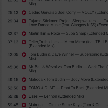
Mix)
25:13
Cedric Gervais x Joel Corry
— MOLLY (Extend
29:34
Tujamo,Stickmen Project,Sleepwalkers
— I Fu
Love Dance Music (feat. Glasgow Ki$$) (Exte
32:37
Martin Ikin & Roxe
— Supa Sharp (Extended M
37:13
Teller,Truth x Lies
— Mirror Mirror (feat. TELL
(Extended Mix)
42:05
Tom Budin & Dave Winnel
— Supersonic (Ext
Mix)
45:36
Mr. Belt & Wezol vs. Tom Budin
— Work That (
Mix)
49:15
Matroda x Tom Budin
— Body Move (Extended
52:50
FOMO & DLMT
— Front To Back (Extended Mi
55:39
Essel
— Lennon (Extended Mix)
59:45
Matroda
— Gimme Some Keys (Tom & Collins