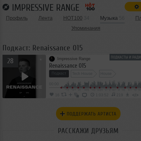
IMPRESSIVE RANGE
Профиль
Лента
HOT100
34
Музыка
56
П
Упоминания
Подкаст: Renaissance 015
ПОДКАСТЫ И РАДИ
Impressive Range
28
Renaissance 015
Подкаст
Tech House
House
00:00
</>
16
1:03:52
219
ПОДДЕРЖАТЬ АРТИСТА
РАССКАЖИ ДРУЗЬЯМ