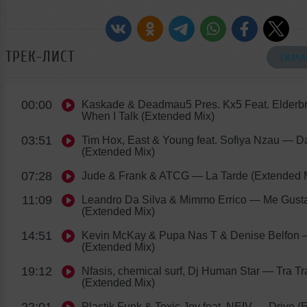
ТРЕК-ЛИСТ
СКАЧА
00:00
Kaskade & Deadmau5 Pres. Kx5 Feat. Elderb
When I Talk (Extended Mix)
03:51
Tim Hox, East & Young feat. Sofiya Nzau
— Da
(Extended Mix)
07:28
Jude & Frank & ATCG
— La Tarde (Extended 
11:09
Leandro Da Silva & Mimmo Errico
— Me Gust
(Extended Mix)
14:51
Kevin McKay & Pupa Nas T & Denise Belfon
—
(Extended Mix)
19:12
Nfasis, chemical surf, Dj Human Star
— Tra Tr
(Extended Mix)
22:01
Plastik Funk & Toxic Joy feat. NEIV
— Drive (