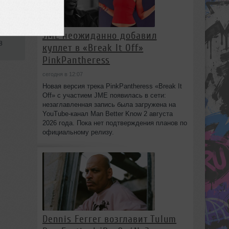
JME неожиданно добавил
8
куплет в «Break It Off»
PinkPantheress
сегодня в 12:07
Новая версия трека PinkPantheress «Break It
Off» с участием JME появилась в сети:
незаглавленная запись была загружена на
YouTube-канал Man Better Know 2 августа
2026 года. Пока нет подтверждения планов по
официальному релизу.
Dennis Ferrer возглавит Tulum