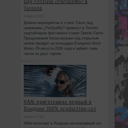
Day Festival ¿PorQuéNo? в
Toronto
вчера в 18:24
Днёвое мероприятие в стиле Tulum под
названием ¿PorQuéNo? привезут в Toronto:
хедлайнером фестиваля станет Dennis Ferrer.
Празднование house-музыки под открытым
небом пройдёт на площадке Evergreen Brick
Works 29 августа 2026 года и займёт семь
часов на двух сценах.
HAAi приготовила первый в
Лондоне 100% production‑сет
вчера в 17:54
HAAi исполнит в Лондоне эксклюзивный сет,