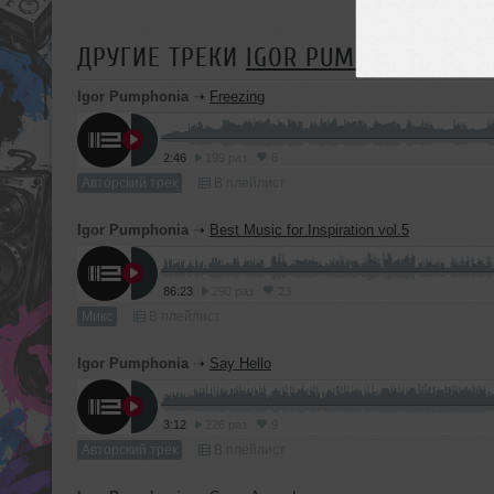
ДРУГИЕ ТРЕКИ
IGOR PUMPHONIA
Igor Pumphonia
➝
Freezing
2:46
199 раз
6
Авторский трек
В плейлист
Igor Pumphonia
➝
Best Music for Inspiration vol.5
86:23
290 раз
23
Микс
В плейлист
Igor Pumphonia
➝
Say Hello
3:12
226 раз
9
Авторский трек
В плейлист