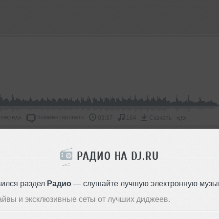
очередь
Комментировать
</>
03:37
164
Скачать
ОДДЕРЖАТЬ АРТИСТА
РАДИО НА DJ.RU
СКАЖИ ДРУЗЬЯМ
вился раздел
Радио
— слушайте лучшую электронную музык
айвы и эксклюзивные сеты от лучших диджеев.