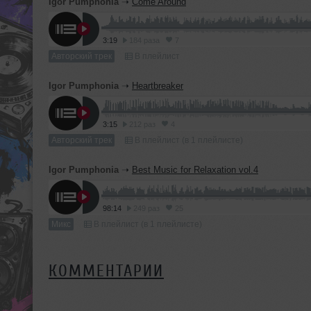
Igor Pumphonia
➝
Come Around
3:19
184 раза
7
Авторский трек
В плейлист
Igor Pumphonia
➝
Heartbreaker
3:15
212 раз
4
Авторский трек
В плейлист (в 1 плейлисте)
Igor Pumphonia
➝
Best Music for Relaxation vol.4
98:14
249 раз
25
Микс
В плейлист (в 1 плейлисте)
КОММЕНТАРИИ