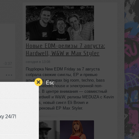
Новые EDM-релизы 7 августа:
Hardwell, W&W и Max Styler
сегодня в 13:08
-3:37
Подборка New EDM Friday за 7 августа
собрала свежие синглы, EP и превью
альбомов в жанрах big room, techno, bass
Esc
house, melodic house и электронной поп-
музыки. В центре внимания — совместный
трек Hardwell и W&W, релизы MEDUZA с Kevin
de Vries, новый сингл Eli Brown и
шеститрековый EP Max Styler.
у 24/7!