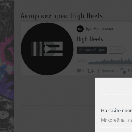
Авторский трек: High Heels
Igor Pumphonia
High Heels
Авторский трек
Chillout
00:00
В 
6
Добавить
П
РАС
На сайте поя
Микстейпы, л