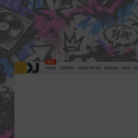
РАДИО
TOP100DJ
ЧАРТЫ HOT100
МУЗЫКА
ЛЮДИ
М