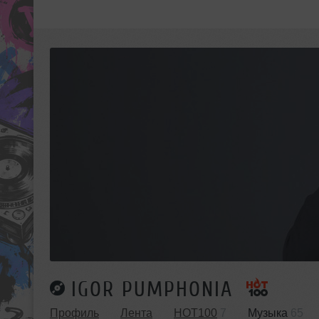
IGOR PUMPHONIA
Профиль
Лента
HOT100
7
Музыка
65