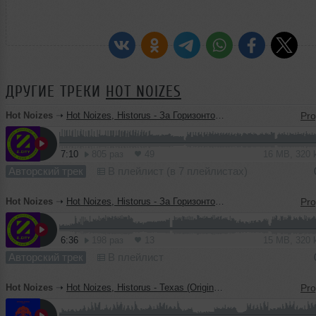
ДРУГИЕ ТРЕКИ
HOT NOIZES
Hot Noizes
➝
Hot Noizes, Historus - За Горизонтом (progressive version)
7:10
805 раз
49
16 MB, 320
Авторский трек
В плейлист (в 7 плейлистах)
Hot Noizes
➝
Hot Noizes, Historus - За Горизонтом (original mix)
6:36
198 раз
13
15 MB, 320
Авторский трек
В плейлист
Hot Noizes
➝
Hot Noizes, Historus - Texas (Original Mix)