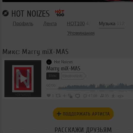
HOT NOIZES
Профиль
Лента
HOT100
4
Музыка
112
Упоминания
Микс: Marry miX-MAS
Hot Noizes
Marry miX-MAS
Микс
Electroclash
00:00
</>
1
47:08
35
ПОДДЕРЖАТЬ АРТИСТА
РАССКАЖИ ДРУЗЬЯМ