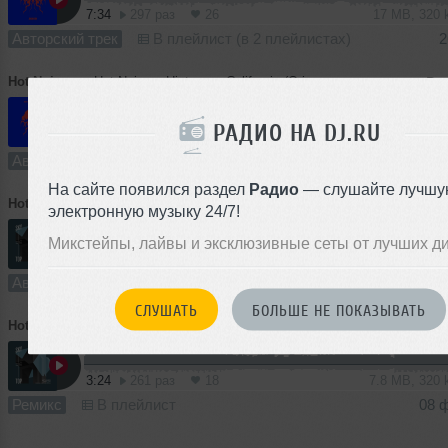
7:34
297 раз
26
17 MB, 320
Авторский трек
В плейлист (в 2 плейлистах)
2
Hot Noizes
➝
Hot Noizes, Historus - California (Original Mix)
РАДИО НА DJ.RU
7:32
187 раз
17
17 MB, 320
Авторский трек
В плейлист
2
На сайте появился раздел
Радио
— слушайте лучшу
Hot Noizes
➝
Parallax (original mix)
электронную музыку 24/7!
Микстейпы, лайвы и эксклюзивные сеты от лучших д
3:36
807 раз
56
8.3 MB, 320
Авторский трек
В плейлист (в 6 плейлистах)
08 
СЛУШАТЬ
БОЛЬШЕ НЕ ПОКАЗЫВАТЬ
Hot Noizes
➝
Parallax (Historus remix)
3:24
261 раз
18
7.8 MB, 320
Ремикс
В плейлист
08 