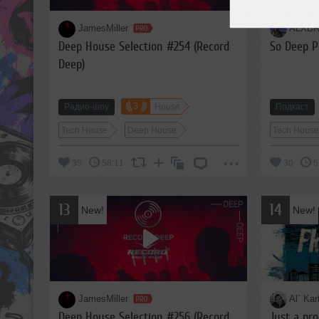
JamesMiller
ALXB
Deep House Selection #254 (Record
So Deep P
Deep)
3
Радио-шоу
House
Подкаст
Tech House
Deep House
Tech Hous
35
58:11
30
5
13
14
New!
New!
JamesMiller
Al` Kar
Deep House Selection #256 (Record
Just a pr