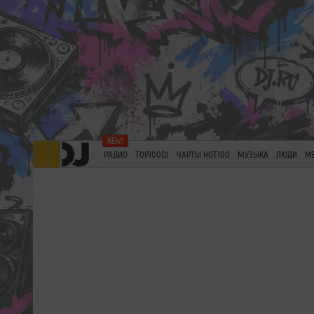
РАДИО
TOP100DJ
ЧАРТЫ HOT100
МУЗЫКА
ЛЮДИ
М