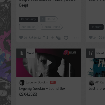
Deep)
5
Радио-шоу
House
Tech House
Electro House
Подкаст
26
56:52
24
5
16
17
New!
New!
Evgeniy Sorokin
Al` Kar
Evgeniy Sorokin - Sound Box
Just a pr
(27.04.2025)