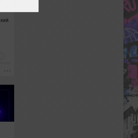
ский
e