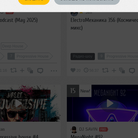
RO
Jim
odcast (May 2025)
ElectroМеханика 356 (Космиче
микс)
Deep House
7
9
e
Progressive House
Радио-шоу
Progressive Hous
1:16
20
56:37
15
New!
tas
DJ SAVIN
ogressive house #4
MegaNight #92