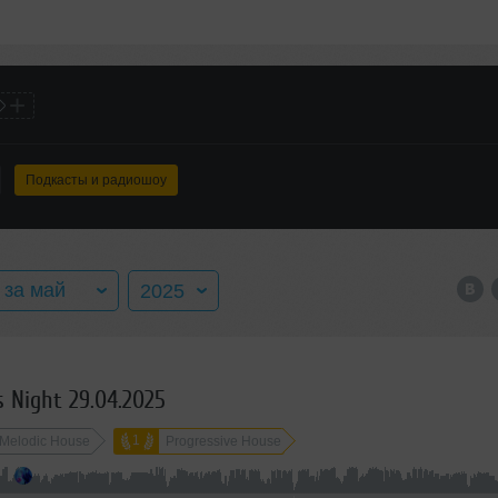
+
Подкасты и радиошоу
за май
2025
а весь год
2016
 Night 29.04.2025
нварь
2017
1
Melodic House
Progressive House
евраль
2018
арт