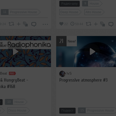
9
Радио-шоу
House
11
Progressive House
Deep House
Afro House
9:24
22
59:44
21
New!
yBeat
IvS
 & HungryBeat -
ProgressIve atmosphere #3
ika #168
10
у
House
15
e
Disco House
Подкаст
Progressive House