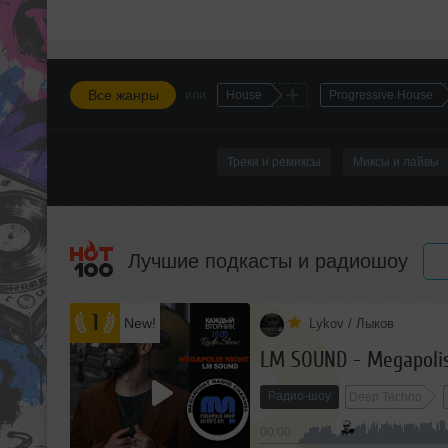
+
Все жанры
или
House
Progressive House
Треки и ремиксы
Миксы и лайвы
Лучшие подкасты и радиошоу
1
New!
Lykov / Лыков
з
LM SOUND - Megapolis
я
Радио-шоу
Deep Techno
ф
00:00
м