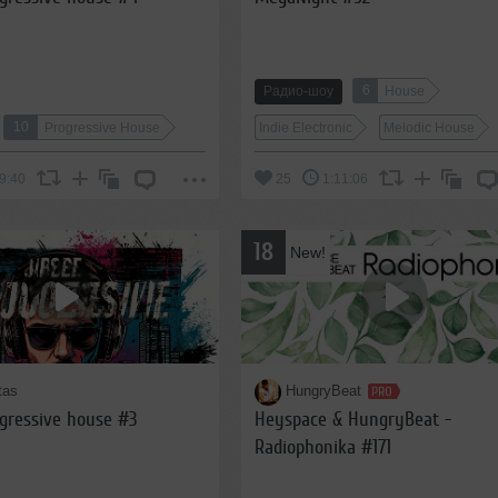
6
Радио-шоу
House
10
Progressive House
Indie Electronic
Melodic House
9:40
25
1:11:06
18
New!
tas
HungryBeat
ogressive house #3
Heyspace & HungryBeat -
Radiophonika #171