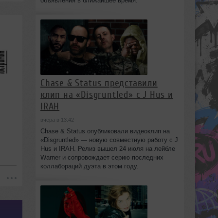
объявления в ближайшее время.
Chase & Status представили
клип на «Disgruntled» с J Hus и
IRAH
вчера в 13:42
ом
Chase & Status опубликовали видеоклип на
«Disgruntled» — новую совместную работу с J
Hus и IRAH. Релиз вышел 24 июля на лейбле
Warner и сопровождает серию последних
коллабораций дуэта в этом году.