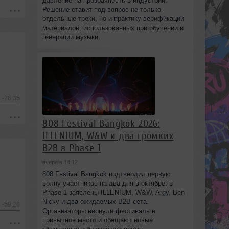
давление на прозрачность в индустрии.
Решение ставит под вопрос не только
отдельные треки, но и практику верификации
материалов, использованных при обучении и
генерации музыки.
-76:35
808 Festival Bangkok 2026:
ILLENIUM, W&W и два громких
B2B в Phase 1
вчера в 14:12
808 Festival Bangkok подтвердил первую
волну участников на два дня в октябре: в
Phase 1 заявлены ILLENIUM, W&W, Argy, Ben
Nicky и два ожидаемых B2B-сета.
-59:28
Организаторы вернули фестиваль в
привычное место и обещают новые