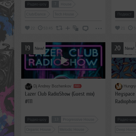
7
Радио-шоу
House
Club/Dance
Tech House
Подкаст
22
53:45
21
5
19
20
New!
New!
Dj Andrey Bozhenkov
Hungr
Lazer Club RadioShow (Guest mix)
Heyspace
#111
Radiophon
13
Радио-шоу
Progressive House
Радио-шо
Organic House
Melodic House
Deep Hous