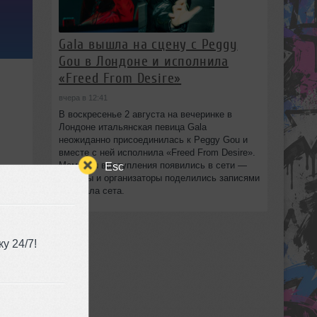
Gala вышла на сцену с Peggy
Gou в Лондоне и исполнила
«Freed From Desire»
вчера в 12:41
В воскресенье 2 августа на вечеринке в
Лондоне итальянская певица Gala
неожиданно присоединилась к Peggy Gou и
вместе с ней исполнила «Freed From Desire».
Моменты выступления появились в сети —
Esc
артисты и организаторы поделились записями
с финала сета.
у 24/7!