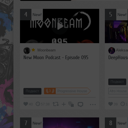
Клёво! Очень достойно!
То что надо !!!!!
к 05:07
к
4
5
New!
New!
Moonbeam
Aleks
New Moon Podcast - Episode 095
DeepHous
Подкаст
3
Подкаст
Progressive House
Afro House
40
57:38
39
1
7
8
New!
New!