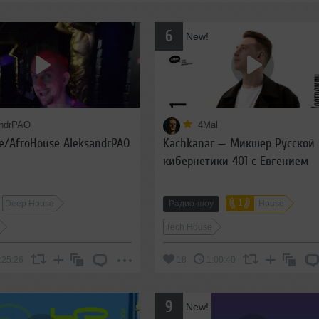
 17:59
6
New!
andrPAO
4Mal
e/AfroHouse AleksandrPAO
Kachkanar — Микшер Русской
кибернетики 401 с Евгением
Сваловым (4Mal) и Александр
Киреевым (30.04.2025)
1
Deep House
Радио-шоу
House
Tech House
:25:26
18
1:00:40
9
New!