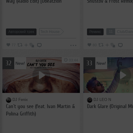
Way (Radio Edit) [Dbeatzion
Shustov & Frost Remix
Records]
11
Авторский трек
Tech House
Ремикс
Club/Dan
77
80
03:44
32
33
New!
New!
DJ Fenix
DJ LEO N
Can`t you see (feat. Ivan Martin &
Dark Glare (Original Mi
Polina Griffith)