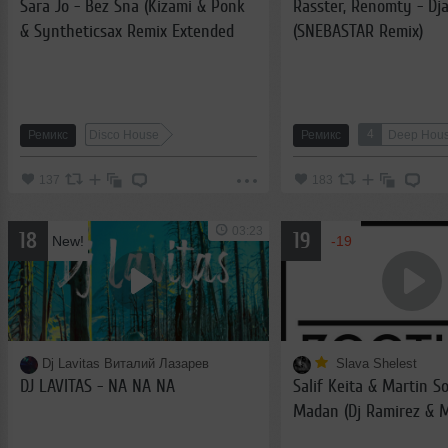
Sara Jo - Bez Sna (Kizami & Ponk
Rasster, Renomty - Dj
& Syntheticsax Remix Extended
(SNEBASTAR Remix)
Version)
4
Ремикс
Disco House
Ремикс
Deep Hou
137
183
03:23
18
19
New!
-19
Dj Lavitas Виталий Лазарев
Slava Shelest
DJ LAVITAS - NA NA NA
Salif Keita & Martin So
Madan (Dj Ramirez & 
Remix) & Falaska, Geor