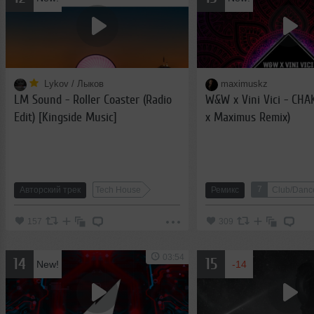
Lykov / Лыков
maximuskz
LM Sound - Roller Coaster (Radio
W&W x Vini Vici - CH
Edit) [Kingside Music]
x Maximus Remix)
7
Авторский трек
Tech House
Ремикс
Club/Danc
157
309
03:54
14
15
New!
-14