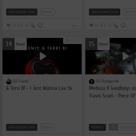
Авторский трек
Dance
Авторский трек
Tech H
10
16
05:13
34
35
New!
New!
DJ Fenix
DJ Astapchik
& Terri B! - I Just Wanna Luv Ya
Meduza X Goodboys vs
Travis Scott - Piece Of
Goosebumbs (Astapchi
12
Авторский трек
Dance
Ремикс
Club/Dan