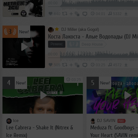
2022
00:00
июль
2023
640
04:01
5332
август
2024
DJ Miller (aka Gogol)
сентябрь
3
New!
Коста Лакоста - Алые Водопады (DJ Mil
2025
октябрь
Ремикс
2
Deep House
2026
ноябрь
00:00
декабрь
505
03:25
4572
03:25
4
5
New!
New!
Ice
DJ SAVIN
Lee Cabrera - Shake It (Nitrex &
Meduza ft. Goodboys -
Ice Remix)
Your Heart (SAVIN remi