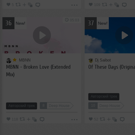
5
109
05:03
36
37
New!
New!
MBNN
Dj Saibot
MBNN - Broken Love (Extended
Of These Days (Origina
Mix)
Авторский трек
8
10
Авторский трек
Deep House
Deep House
118
52