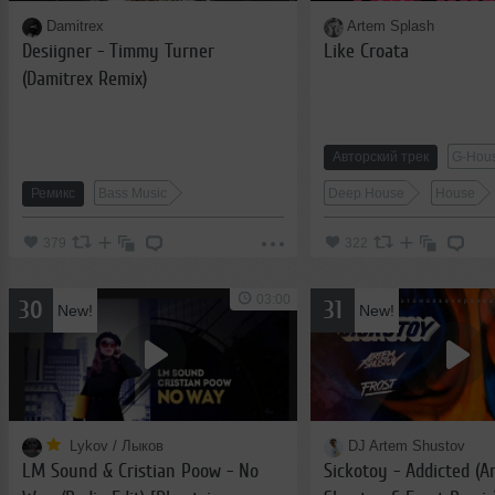
Damitrex
Artem Splash
Desiigner - Timmy Turner
Like Croata
(Damitrex Remix)
Авторский трек
G-Hou
Ремикс
Bass Music
Deep House
House
379
322
03:00
30
31
New!
New!
Lykov / Лыков
DJ Artem Shustov
LM Sound & Cristian Poow - No
Sickotoy - Addicted (A