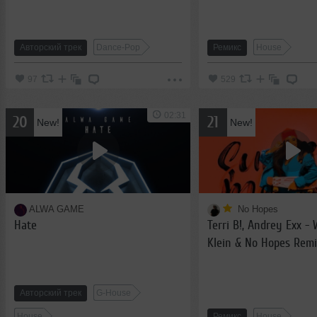
Falaska, George Vee -
Beach
Авторский трек
Dance-Pop
Ремикс
House
97
529
02:31
20
21
New!
New!
ALWA GAME
No Hopes
Hate
Terri B!, Andrey Exx -
Klein & No Hopes Remi
Авторский трек
G-House
House
Ремикс
House