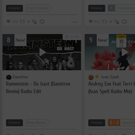
4
Ремикс
Disco House
Ремикс
Club/Danc
256
642
сен
03:00
8
9
New!
New!
19
сб
Damitrex
Ivan Spell
Rammstein - Du hast (Damitrex
Andrey Exx feat Terri
Remix) Radio Edit
(Ivan Spell Radio Mix)
3
Ремикс
Bass Music
Ремикс
Deep H