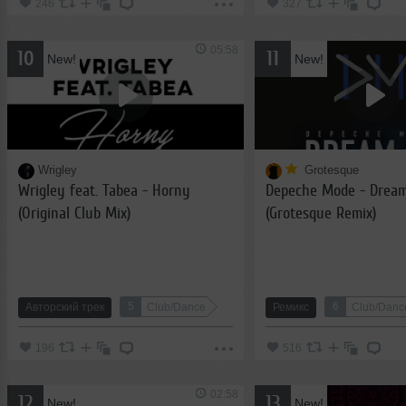
246
327
05:58
10
11
New!
New!
Wrigley
Grotesque
Wrigley feat. Tabea - Horny
Depeche Mode - Drea
(Original Club Mix)
(Grotesque Remix)
5
6
Авторский трек
Club/Dance
Ремикс
Club/Danc
196
516
02:58
12
13
New!
New!