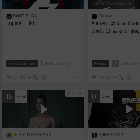
DONT BLINK
Wrigley
Styline - FIRE!
Andrey Exx & Goldhand
World (Elliaz & Wrigle
8
Авторский трек
Electro House
Ремикс
Club/Danc
169
439
04:06
16
17
New!
New!
SYNTHETICSAX
SNEBASTAR