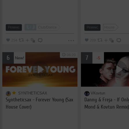
edit)
2
Ремикс
Club/Dance
Ремикс
House
254
209
06:20
6
7
New!
-5
SYNTHETICSAX
VKovtun
Syntheticsax - Forever Young (Sax
Danny & Freja - If Onl
House Cover)
Mond & Kovtun Remix)