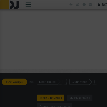
ВХ
+
+
Все жанры
или
Deep House
Club/Dance
Треки и ремиксы
Миксы и лайвы
Подкасты и радиошоу