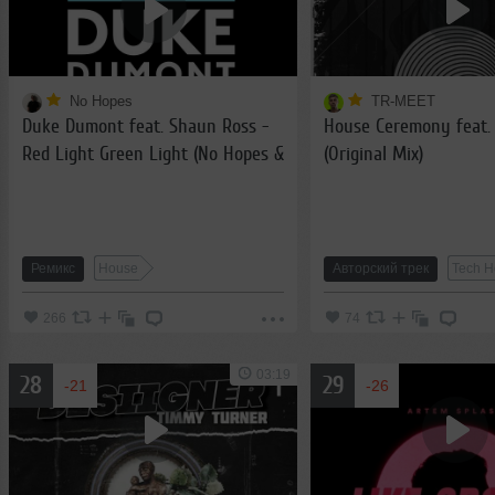
No Hopes
TR-MEET
Duke Dumont feat. Shaun Ross -
House Ceremony feat.
Red Light Green Light (No Hopes &
(Original Mix)
Max Freeze Remix)
Ремикс
House
Авторский трек
Tech H
266
74
03:19
28
29
-21
-26