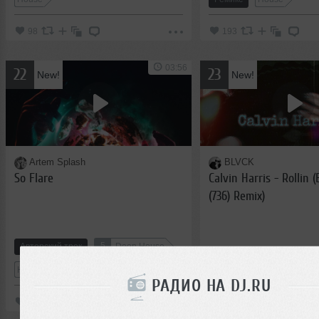
98
193
03:56
22
23
New!
New!
Artem Splash
BLVCK
So Flare
Calvin Harris - Rollin (
(736) Remix)
5
Авторский трек
Deep House
6
House
Ремикс
Deep Hou
РАДИО НА DJ.RU
95
89