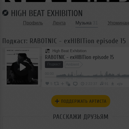
HIGH BEAT EXHIBITION
Профиль
Лента
Музыка
31
Упоминан
Подкаст: RABOTNIC - exHIBITion episode 15
High Beat Exhibition
RABOTNIC - exHIBITion episode 15
Подкаст
Ambient
00:00
</>
5
2:22:37
91
ПОДДЕРЖАТЬ АРТИСТА
РАССКАЖИ ДРУЗЬЯМ