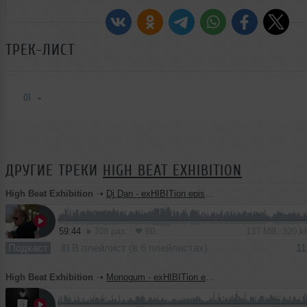
ТРЕК-ЛИСТ
-
01
ДРУГИЕ ТРЕКИ
HIGH BEAT EXHIBITION
High Beat Exhibition
➝
Dj Dan - exHIBITion episode 30
59:44
708 раз
60
137 MB, 320 
Подкаст
В плейлист (в 6 плейлистах)
11
High Beat Exhibition
➝
Monogum - exHIBITion episode 29