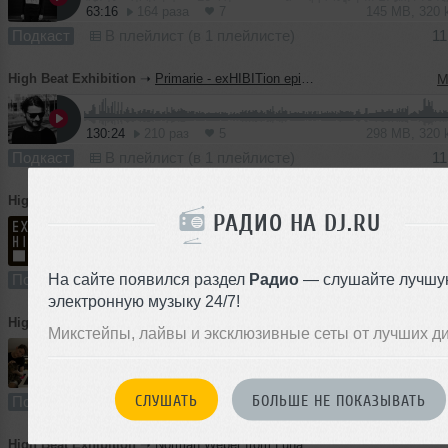
63:16
164 раза
7
145 MB, 320
Подкаст
В плейлист (в 1 плейлисте)
11
High Beat Exhibition
➝
Primarie - exHIBITion episode 28
M
130:24
210 раз
5
298 MB, 320
Подкаст
В плейлист (в 1 плейлисте)
11
High Beat Exhibition
➝
MА.XIM - exHIBITion episode 27
РАДИО НА DJ.RU
57:38
147 раз
10
132 MB, 320
На сайте появился раздел
Радио
— слушайте лучшу
Подкаст
В плейлист (в 2 плейлистах)
11
электронную музыку 24/7!
High Beat Exhibition
➝
Dusty Kid - exHIBITion episode 26
Микстейпы, лайвы и эксклюзивные сеты от лучших д
90:40
163 раза
8
125 MB, 192
СЛУШАТЬ
БОЛЬШЕ НЕ ПОКАЗЫВАТЬ
Подкаст
В плейлист (в 1 плейлисте)
1
High Beat Exhibition
➝
Norman Weber from Luna City Express - exHIBITion episode 25