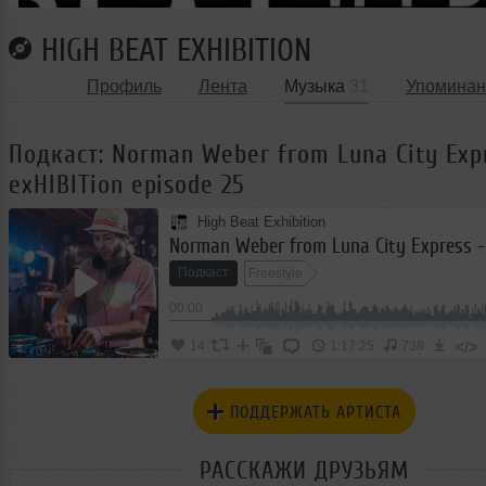
HIGH BEAT EXHIBITION
Профиль
Лента
Музыка
31
Упоминан
Подкаст: Norman Weber from Luna City Exp
exHIBITion episode 25
High Beat Exhibition
Подкаст
Freestyle
00:00
</>
14
1:17:25
738
ПОДДЕРЖАТЬ АРТИСТА
РАССКАЖИ ДРУЗЬЯМ