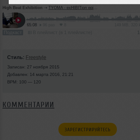
High Beat Exhibition
➝
TYOMA - exHIBITion episode 24
65:08
96 раз
8
149 MB, 320
Подкаст
В плейлист (в 1 плейлисте)
1
Стиль:
Freestyle
Записан: 27 ноября 2015
Добавлен: 14 марта 2016, 21:21
BPM: 100 — 120
КОММЕНТАРИИ
ЗАРЕГИСТРИРУЙТЕСЬ