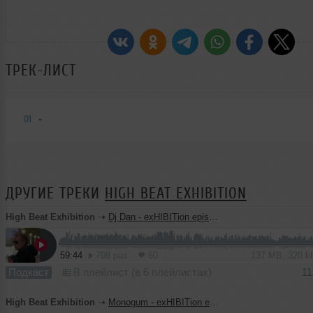
ТРЕК-ЛИСТ
-
01
ДРУГИЕ ТРЕКИ
HIGH BEAT EXHIBITION
High Beat Exhibition
➝
Dj Dan - exHIBITion episode 30
59:44
708 раз
60
137 MB, 320 
Подкаст
В плейлист (в 6 плейлистах)
11
High Beat Exhibition
➝
Monogum - exHIBITion episode 29