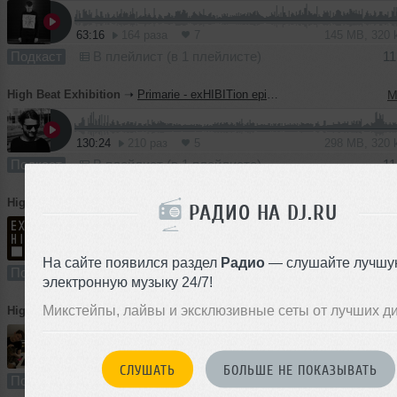
63:16
164 раза
7
145 MB, 320
Подкаст
В плейлист (в 1 плейлисте)
11
High Beat Exhibition
➝
Primarie - exHIBITion episode 28
M
130:24
210 раз
5
298 MB, 320
Подкаст
В плейлист (в 1 плейлисте)
11
High Beat Exhibition
➝
MА.XIM - exHIBITion episode 27
РАДИО НА DJ.RU
57:38
147 раз
10
132 MB, 320
На сайте появился раздел
Радио
— слушайте лучшу
Подкаст
В плейлист (в 2 плейлистах)
11
электронную музыку 24/7!
Микстейпы, лайвы и эксклюзивные сеты от лучших д
High Beat Exhibition
➝
Dusty Kid - exHIBITion episode 26
90:40
163 раза
8
125 MB, 192
СЛУШАТЬ
БОЛЬШЕ НЕ ПОКАЗЫВАТЬ
Подкаст
В плейлист (в 1 плейлисте)
1