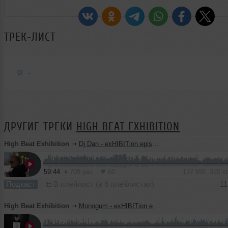
ТРЕК-ЛИСТ
-
01
ДРУГИЕ ТРЕКИ
HIGH BEAT EXHIBITION
High Beat Exhibition
➝
Dj Dan - exHIBITion episode 30
59:44
708 раз
60
137 MB, 320 
Подкаст
В плейлист (в 6 плейлистах)
11
High Beat Exhibition
➝
Monogum - exHIBITion episode 29