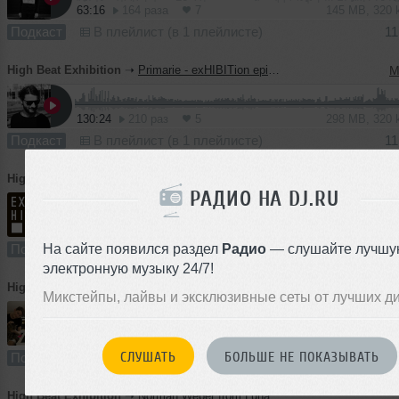
63:16
164 раза
7
145 MB, 320
Подкаст
В плейлист (в 1 плейлисте)
11
High Beat Exhibition
➝
Primarie - exHIBITion episode 28
M
130:24
210 раз
5
298 MB, 320
Подкаст
В плейлист (в 1 плейлисте)
11
High Beat Exhibition
➝
MА.XIM - exHIBITion episode 27
РАДИО НА DJ.RU
57:38
147 раз
10
132 MB, 320
На сайте появился раздел
Радио
— слушайте лучшу
Подкаст
В плейлист (в 2 плейлистах)
11
электронную музыку 24/7!
High Beat Exhibition
➝
Dusty Kid - exHIBITion episode 26
Микстейпы, лайвы и эксклюзивные сеты от лучших д
90:40
163 раза
8
125 MB, 192
СЛУШАТЬ
БОЛЬШЕ НЕ ПОКАЗЫВАТЬ
Подкаст
В плейлист (в 1 плейлисте)
1
High Beat Exhibition
➝
Norman Weber from Luna City Express - exHIBITion episode 25