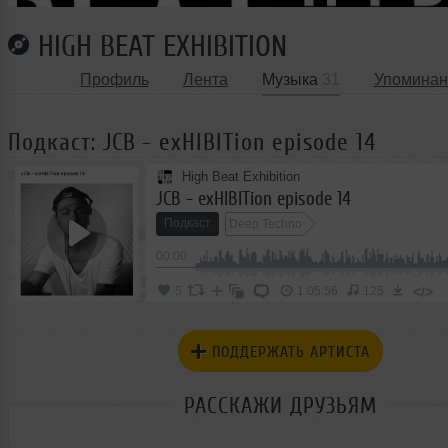
HIGH BEAT EXHIBITION
Профиль
Лента
Музыка
31
Упоминан
Подкаст: JCB - exHIBITion episode 14
High Beat Exhibition
JCB - exHIBITion episode 14
Подкаст
Deep Techno
00:00
</>
5
1:05:56
125
ПОДДЕРЖАТЬ АРТИСТА
РАССКАЖИ ДРУЗЬЯМ