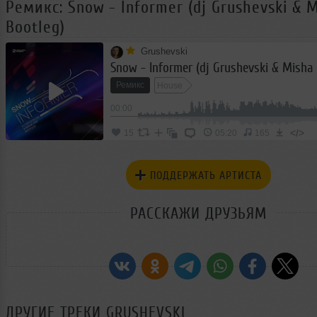
Ремикс: Snow - Informer (dj Grushevski & 
Bootleg)
Grushevski
Ремикс
House
00:00
</>
15
05:20
165
ПОДДЕРЖАТЬ АРТИСТА
РАССКАЖИ ДРУЗЬЯМ
ДРУГИЕ ТРЕКИ
GRUSHEVSKI