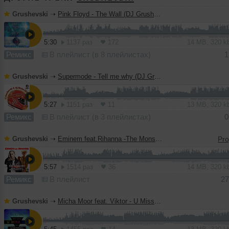
Grushevski
➝
Pink Floyd - The Wall (DJ Grushevski & Misha ZAM Remix)
5:30
1137 раз
172
14 MB, 320 
Ремикс
В плейлист (в 8 плейлистах)
1
Grushevski
➝
Supermode - Tell me why (DJ Grushevski & Misha Zam Bootleg)
5:27
1151 раз
11
13 MB, 320 
Ремикс
В плейлист (в 3 плейлистах)
0
Grushevski
➝
Eminem feat.Rihanna -The Monster (DJ Grushevski & Misha Zam Bootleg)
5:57
1514 раз
36
14 MB, 320 
Ремикс
В плейлист
27
Grushevski
➝
Micha Moor feat. Viktor - U Miss Me (Dj Grushevski & Misha Zam Radio Edit)