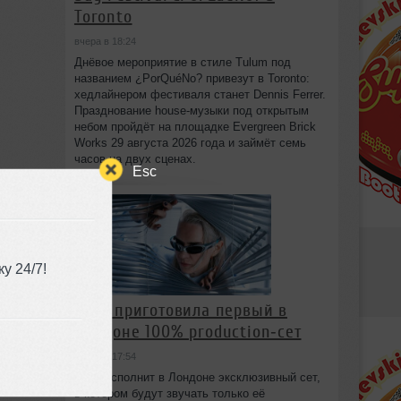
Toronto
вчера в 18:24
Днёвое мероприятие в стиле Tulum под
названием ¿PorQuéNo? привезут в Toronto:
хедлайнером фестиваля станет Dennis Ferrer.
Празднование house-музыки под открытым
небом пройдёт на площадке Evergreen Brick
Works 29 августа 2026 года и займёт семь
часов на двух сценах.
Esc
у 24/7!
HAAi приготовила первый в
Лондоне 100% production‑сет
вчера в 17:54
HAAi исполнит в Лондоне эксклюзивный сет,
в котором будут звучать только её