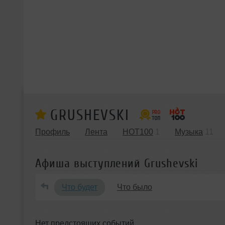
GRUSHEVSKI
Профиль
Лента
HOT100
1
Музыка
11
Афиша выступлений Grushevski
Что будет
Что было
Нет предстоящих событий