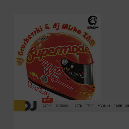
РАДИО
TOP100DJ
ЧАРТЫ HOT100
МУЗЫКА
ЛЮДИ
М