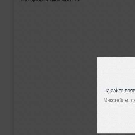
На сайте поя
Микстейпы, л