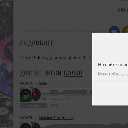
РАС
ПОДРОБНЕЕ
тема 1996 года,воплощение 2011.
На сайте поя
ДРУГИЕ ТРЕКИ
GOARU
Микстейпы, л
GOARU
➝
India
9:28
42 раза
2
Авторский трек
В плейлист
GOARU
➝
Morning Star. (re-edit)