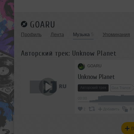
GOARU
Профиль
Лента
Музыка
5
Упоминания
Авторский трек: Unknow Planet
GOARU
Unknow Planet
Авторский трек
Goa Trance
00:00
В 
2
Добавить
П