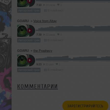
7:10
24 раза
1
Авторский трек
В плейлист
GOARU
➝
Voice from Altay
7:39
22 раза
0
Авторский трек
В плейлист
GOARU
➝
the Prophecy
9:23
21 раз
1
Авторский трек
В плейлист
КОММЕНТАРИИ
ЗАРЕГИСТРИРУЙТЕСЬ