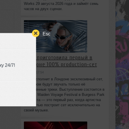
Works 29 августа 2026 года и займёт семь
часов на двух сценах.
Esc
HAAi приготовила первый в
Лондоне 100% production‑сет
у 24/7!
7
вчера в 17:54
HAAi исполнит в Лондоне эксклюзивный сет,
в котором будут звучать только её
собственные треки. Выступление состоится в
рамках Maiden Voyage Festival в Burgess Park
8 августа — это первый раз, когда артистка
полностью построит сет исключительно на
своей музыке.