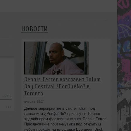
НОВОСТИ
Dennis Ferrer возглавит Tulum
Day Festival ¿PorQuéNo? в
Toronto
-9:02
вчера в 18:24
Днёвое мероприятие в стиле Tulum под
названием ¿PorQuéNo? привезут в Toronto:
хедлайнером фестиваля станет Dennis Ferrer.
Празднование house-музыки под открытым
небом пройдёт на площадке Evergreen Brick