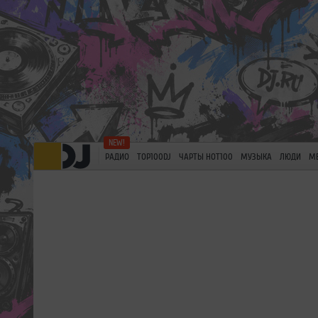
РАДИО
TOP100DJ
ЧАРТЫ HOT100
МУЗЫКА
ЛЮДИ
М