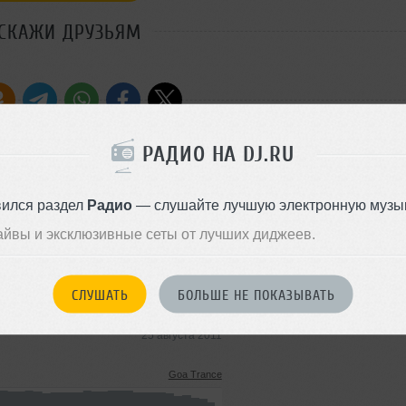
СКАЖИ ДРУЗЬЯМ
РАДИО НА DJ.RU
Стиль:
Goa Trance
вился раздел
Радио
— слушайте лучшую электронную музык
Добавлен: 07 июля 2011, 12:1
айвы и эксклюзивные сеты от лучших диджеев.
Goa Trance
СЛУШАТЬ
БОЛЬШЕ НЕ ПОКАЗЫВАТЬ
8.7 MB, 320 kbps MP3
44
25 августа 2011
Goa Trance