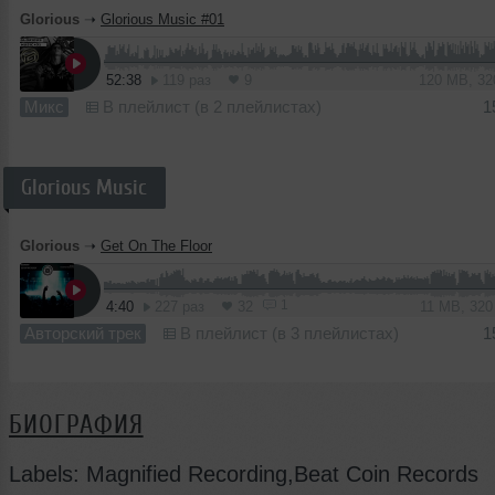
Glorious
➝
Glorious Music #01
52:38
119 раз
9
120 MB, 3
Микс
В плейлист (в 2 плейлистах)
1
Glorious Music
Glorious
➝
Get On The Floor
1
4:40
227 раз
32
11 MB, 32
Авторский трек
В плейлист (в 3 плейлистах)
1
БИОГРАФИЯ
Labels: Magnified Recording,Beat Coin Records