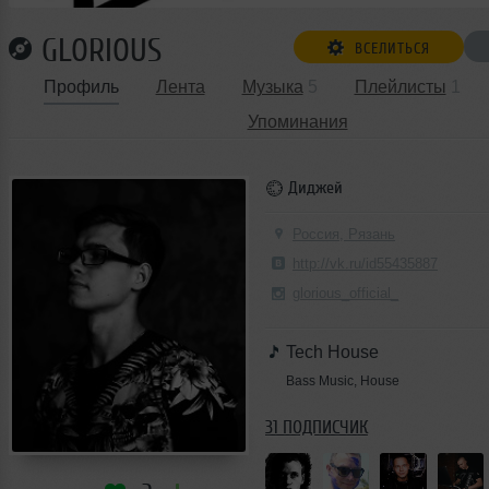
GLORIOUS
ВСЕЛИТЬСЯ
Профиль
Лента
Музыка
5
Плейлисты
1
Упоминания
Диджей
Россия, Рязань
http://vk.ru/id55435887
glorious_official_
Tech House
Bass Music, House
31 ПОДПИСЧИК