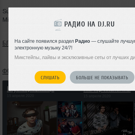
Support: VOLAC, Efim Kerbut, G-KEY, Cheaterz,
Mila Fox.
РАДИО НА DJ.RU
На сайте появился раздел
Радио
— слушайте лучшу
БЛОГ
электронную музыку 24/7!
Нет записей в блоге
Микстейпы, лайвы и эксклюзивные сеты от лучших д
ФОТОГРАФИИ
СЛУШАТЬ
БОЛЬШЕ НЕ ПОКАЗЫВАТЬ
Клуб-бар Пятница
Hill Top г.Коломна.
15 апреля 2020
15 апреля 2020