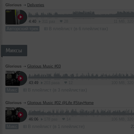
Glorious
➝
Deliveries
4:40
311 раз
28
11 MB, 32
Авторский трек
В плейлист (в 6 плейлистах)
Миксы
Glorious
➝
Glorious Music #03
43:49
203 раза
12
100 MB, 32
Микс
В плейлист (в 3 плейлистах)
Glorious
➝
Glorious Music #02 @Life #StayHome
46:06
178 раз
14
106 MB, 32
Микс
В плейлист (в 1 плейлисте)
2