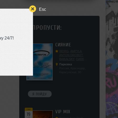
Esc
НЕ ПРОПУСТИ:
у 24/7!
сен
СИЯНИЕ
12
сб
WORG
,
AMPYLA
,
ANTON DROBOT
,
BAIKALSKY
,
DARK
DILLER
,
FUCKOPSSS
,
Парковка
KALUGIN
,
KITEGNOM
,
Россия, Краснодар,
KODENKO
,
LEEYA
,
Карасунская, 80
MEDIKA
,
PRIZRAK
,
PUSHIN
,
RAS ALGETHI
,
RPMD
,
SHINPU
,
TRIGGER
,
UFF
,
YASYA
,
VERIGO
Я ПОЙДУ
сен
VIP MIX
19
сб