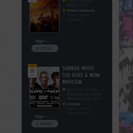
Romeo
,
Ivan Spell
,
Кефир
,
Renat
Репино Ленинское
Россия, Санкт-
Петербург,
Ленинградская обл, п.
Ленинское, ул.
Советская 171
Идут —
4
Я ПОЙДУ
сен
SUANDA MUSIC
19
550 HERE & NOW
сб
MOSCOW
Sean Tyas
,
Eximinds
,
Roman Messer
,
Aimoon
,
Alexander Spark
,
Sergey
Salekhov
,
Georgio Safo
,
Свобода
AlexSo
,
Tim Air
Россия, Москва,
Ленинградский
Идут —
2
проспект, 47с19
Я ПОЙДУ