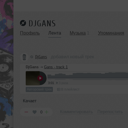
DJGANS
Профиль
Лента
Музыка
1
Упоминания
DjGans
добавил новый трек
DjGans
➝
Gans - track 1
3:01
3 раза
Авторский трек
В плейлист
Качает
Комментировать
Перепостить
0