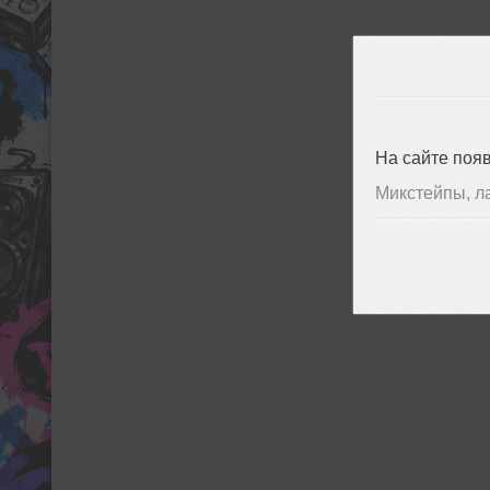
На сайте поя
Микстейпы, л