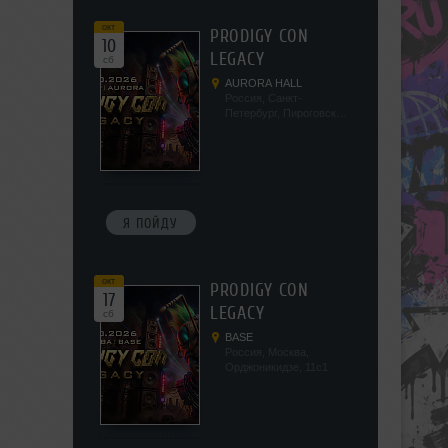
окт
PRODIGY CON
10
LEGACY
сб
AURORA HALL
Россия, Санкт-
Петербург, Пироговская
наб, 5/2
Я ПОЙДУ
окт
PRODIGY CON
17
LEGACY
сб
BASE
Россия, Москва,
Орджоникидзе, 11с1