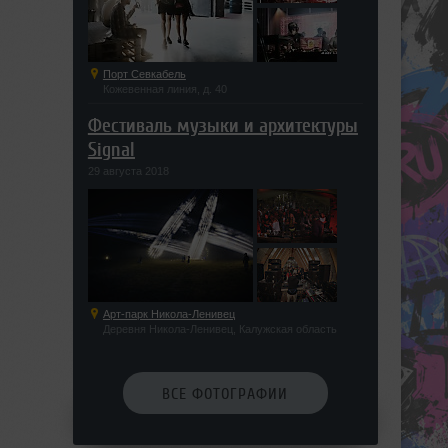
Порт Севкабель
Кожевенная линия, д. 40
Фестиваль музыки и архитектуры
Signal
29 августа 2018
Арт-парк Никола-Ленивец
Деревня Никола-Ленивец, Калужская область
ВСЕ ФОТОГРАФИИ