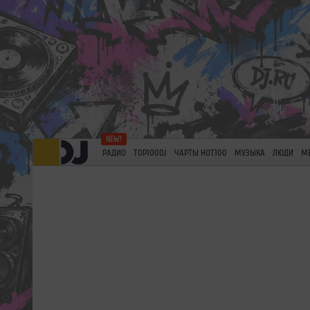
РАДИО
TOP100DJ
ЧАРТЫ HOT100
МУЗЫКА
ЛЮДИ
М