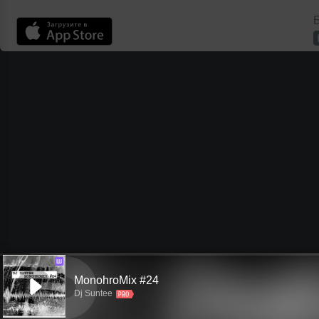
Б
Ш
MonohroMix #24
Dj Suntee