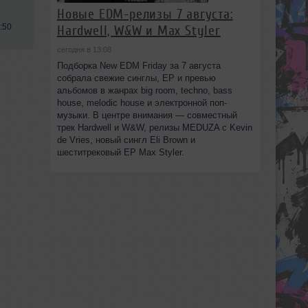
Новые EDM-релизы 7 августа:
:50
Hardwell, W&W и Max Styler
сегодня в 13:08
Подборка New EDM Friday за 7 августа
собрала свежие синглы, EP и превью
альбомов в жанрах big room, techno, bass
house, melodic house и электронной поп-
музыки. В центре внимания — совместный
трек Hardwell и W&W, релизы MEDUZA с Kevin
de Vries, новый сингл Eli Brown и
шеститрековый EP Max Styler.