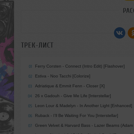
РАС
ТРЕК-ЛИСТ
Ferry Corsten - Connect (Intro Edit) [Flashover]
01
Estiva - Noo Tacchi [Colorize]
02
Adriatique & Emmit Fenn - Closer [X]
03
26 x Gadouh - Give Me Life [Interstellar]
04
Leon Lour & Madelyn - In Another Light [Enhanced]
05
Ruback - I’ll Be Waiting For You [Interstellar]
06
Green Velvet & Harvard Bass - Lazer Beams (Ada
07