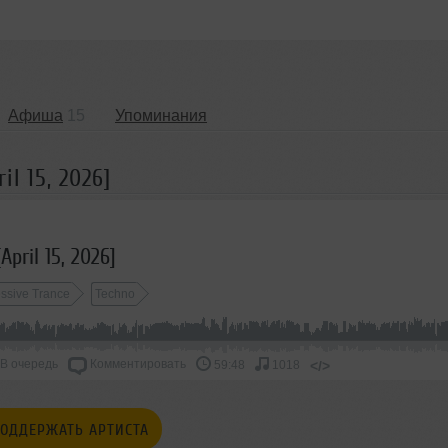
Афиша
15
Упоминания
l 15, 2026]
April 15, 2026]
ssive Trance
Techno
В очередь
Комментировать
</>
59:48
1018
ОДДЕРЖАТЬ АРТИСТА