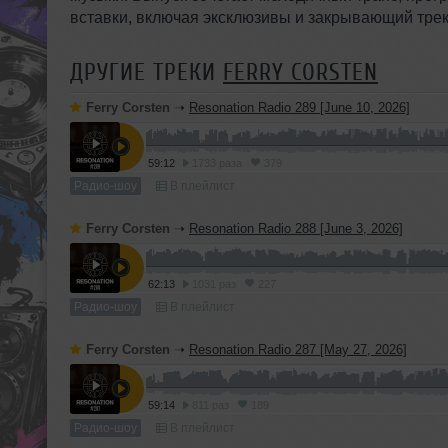
вставки, включая эксклюзивы и закрывающий трек
ДРУГИЕ ТРЕКИ
FERRY CORSTEN
Ferry Corsten
➝
Resonation Radio 289 [June 10, 2026]
59:12
1733 раза
379
Радио-шоу
В плейлист
Ferry Corsten
➝
Resonation Radio 288 [June 3, 2026]
62:13
1031 раз
227
Радио-шоу
В плейлист
Ferry Corsten
➝
Resonation Radio 287 [May 27, 2026]
59:14
811 раз
189
Радио-шоу
В плейлист