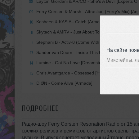
Layton Giordani & AR/CO - She’s A Devil [Experts On
08
Ferry Corsten & Marsh - Attraction (Ferry’s Mix) [An
09
Kosheen & KASIA - Catch [Armada]
10
Skytech & AMRV - Just About To Lose [Horizon State
11
Stephani B - Activ-8 (Come With Me) [Perfect Havoc
12
На сайте поя
Sander van Doorn - Inside This Room [Doorn]
13
Микстейпы, л
Lumine - Got No Love [Dreamstate]
14
Chris Avantgarde - Obsessed [Hyperreal]
15
DIØN - Come Alive [Armada]
16
ПОДРОБНЕЕ
Радио-шоу Ferry Corsten Resonation Radio от 15 а
свежих релизов и ремиксов от артистов сцены тра
музыки. Выпуск сочетает мелодичный транс, прог