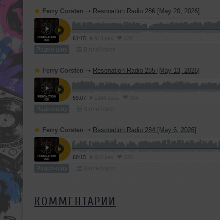
Ferry Corsten
➝
Resonation Radio 286 [May 20, 2026]
61:15
913 раз
228
Радио-шоу
В плейлист
Ferry Corsten
➝
Resonation Radio 285 [May 13, 2026]
59:07
1244 раза
304
Радио-шоу
В плейлист
Ferry Corsten
➝
Resonation Radio 284 [May 6, 2026]
60:15
910 раз
220
Радио-шоу
В плейлист
КОММЕНТАРИИ