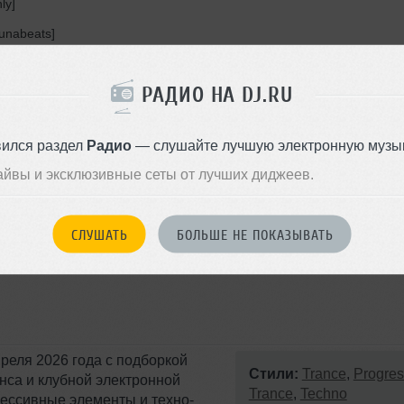
ly]
junabeats]
РАДИО НА DJ.RU
]
]
вился раздел
Радио
— слушайте лучшую электронную музык
айвы и эксклюзивные сеты от лучших диджеев.
СЛУШАТЬ
БОЛЬШЕ НЕ ПОКАЗЫВАТЬ
преля 2026 года с подборкой
Стили:
Trance
,
Progres
нса и клубной электронной
Trance
,
Techno
рессивные элементы и техно-