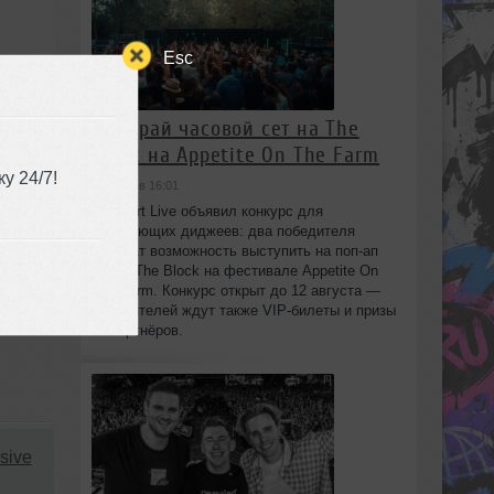
Esc
Выиграй часовой сет на The
Block на Appetite On The Farm
у 24/7!
сегодня в 16:01
Beatport Live объявил конкурс для
начинающих диджеев: два победителя
получат возможность выступить на поп‑ап
сцене The Block на фестивале Appetite On
The Farm. Конкурс открыт до 12 августа —
победителей ждут также VIP‑билеты и призы
от партнёров.
sive