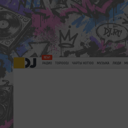
РАДИО
TOP100DJ
ЧАРТЫ HOT100
МУЗЫКА
ЛЮДИ
М