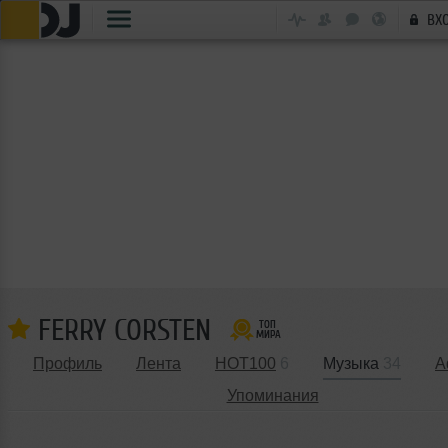
ВХ
FERRY CORSTEN
Профиль
Лента
HOT100
6
Музыка
34
А
Упоминания