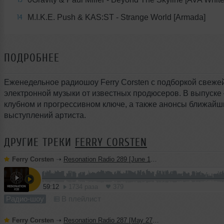
M.I.K.E. Push & KAS:ST - Strange World [Armada]
14
ПОДРОБНЕЕ
Еженедельное радиошоу Ferry Corsten с подборкой свеже
электронной музыки от известных продюсеров. В выпуске 
клубном и прогрессивном ключе, а также анонсы ближайш
выступлений артиста.
ДРУГИЕ ТРЕКИ
FERRY CORSTEN
Ferry Corsten
➝
Resonation Radio 289 [June 10, 2026]
59:12
1734 раза
379
Радио-шоу
В плейлист
Ferry Corsten
➝
Resonation Radio 287 [May 27, 2026]