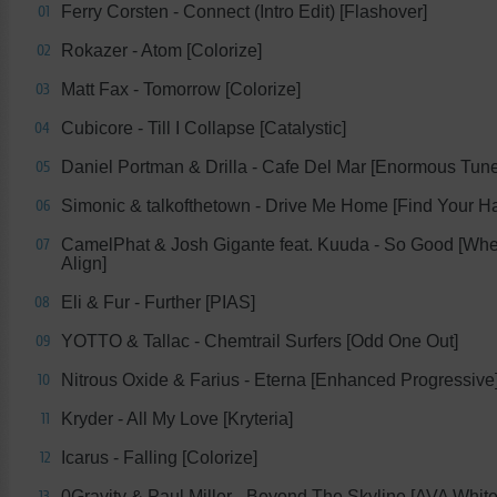
Ferry Corsten - Connect (Intro Edit) [Flashover]
01
Rokazer - Atom [Colorize]
02
Matt Fax - Tomorrow [Colorize]
03
Cubicore - Till I Collapse [Catalystic]
04
Daniel Portman & Drilla - Cafe Del Mar [Enormous Tun
05
Simonic & talkofthetown - Drive Me Home [Find Your H
06
CamelPhat & Josh Gigante feat. Kuuda - So Good [Whe
07
Align]
Eli & Fur - Further [PIAS]
08
YOTTO & Tallac - Chemtrail Surfers [Odd One Out]
09
Nitrous Oxide & Farius - Eterna [Enhanced Progressive
10
Kryder - All My Love [Kryteria]
11
Icarus - Falling [Colorize]
12
0Gravity & Paul Miller - Beyond The Skyline [AVA White
13