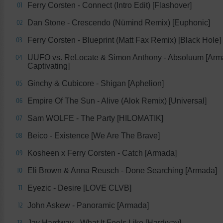
Ferry Corsten - Connect (Intro Edit) [Flashover]
01
Dan Stone - Crescendo (Nümind Remix) [Euphonic]
02
Ferry Corsten - Blueprint (Matt Fax Remix) [Black Hole]
03
UUFO vs. ReLocate & Simon Anthony - Absoluum [Ar
04
Captivating]
Ginchy & Cubicore - Shigan [Aphelion]
05
Empire Of The Sun - Alive (Alok Remix) [Universal]
06
Sam WOLFE - The Party [HILOMATIK]
07
Beico - Existence [We Are The Brave]
08
Kosheen x Ferry Corsten - Catch [Armada]
09
Eli Brown & Anna Reusch - Done Searching [Armada]
10
Eyezic - Desire [LOVE CLVB]
11
John Askew - Panoramic [Armada]
12
Jay Hardway - What It Feels Like [Hardway]
13