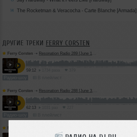
The Rocketman & Veracocha - Carte Blanche [Armada]
14
ДРУГИЕ ТРЕКИ
FERRY CORSTEN
Ferry Corsten
➝
Resonation Radio 289 [June 10, 2026]
59:12
1734 раза
379
Радио-шоу
В плейлист
Ferry Corsten
➝
Resonation Radio 288 [June 3, 2026]
62:13
1031 раз
227
Радио-шоу
В плейлист
Ferry Corsten
➝
Resonation Radio 287 [May 27, 2026]
РАДИО НА DJ.RU