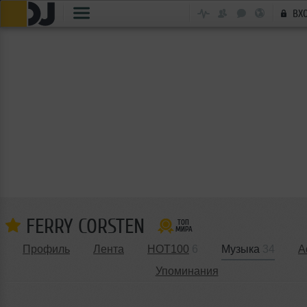
ВХ
FERRY CORSTEN
Профиль
Лента
HOT100
6
Музыка
34
А
Упоминания