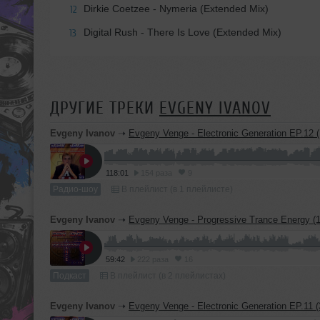
Dirkie Coetzee - Nymeria (Extended Mix)
12
Digital Rush - There Is Love (Extended Mix)
13
ДРУГИЕ ТРЕКИ
EVGENY IVANOV
Evgeny Ivanov
➝
Evgeny Venge - Electronic Generation EP.12 (14.12.2017) [Radi
118:01
154 раза
9
Радио-шоу
В плейлист (в 1 плейлисте)
Evgeny Ivanov
➝
Evgeny Venge - Progressive Trance Energy (12.12.17) [Pod
59:42
222 раза
16
Подкаст
В плейлист (в 2 плейлистах)
Evgeny Ivanov
➝
Evgeny Venge - Electronic Generation EP.11 (30.11.2017) [Radio