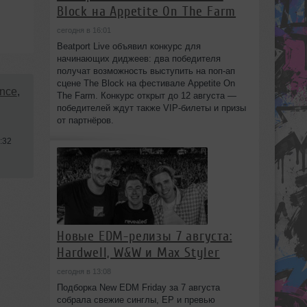
Block на Appetite On The Farm
сегодня в 16:01
Beatport Live объявил конкурс для
начинающих диджеев: два победителя
получат возможность выступить на поп‑ап
сцене The Block на фестивале Appetite On
ance
,
The Farm. Конкурс открыт до 12 августа —
победителей ждут также VIP‑билеты и призы
от партнёров.
:32
Новые EDM-релизы 7 августа:
Hardwell, W&W и Max Styler
сегодня в 13:08
Подборка New EDM Friday за 7 августа
собрала свежие синглы, EP и превью