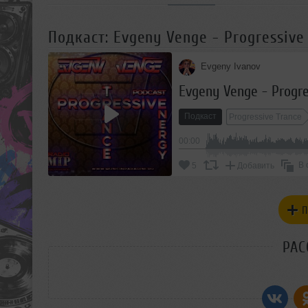
Подкаст: Evgeny Venge - Progressive T
Evgeny Ivanov
Evgeny Venge - Progres
Подкаст
Progressive Trance
00:00
В 
5
Добавить
П
РАС