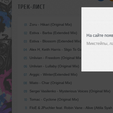
ТРЕК-ЛИСТ
Zoru - Hikari (Original Mix)
01
Estiva - Barba (Extended Mix)
02
На сайте поя
Estiva - Blossom (Extended Mix)
03
Микстейпы, л
Alex H, Keith Harris - Sligo To Galway (Ryo Nakamu
04
Unlivian - Freedom (Original Mix)
05
Unlivian - Lullaby (Original Mix)
06
Arggic - Winter(Extended Mix)
07
Miato - Char (Original Mix)
08
Sergei Vasilenko - Mysterious Voices (Original Mix)
09
Tomac - Cyclone (Original Mix)
10
FloE & JPuchler feat. Robin Vane - Alive (Attila Sya
11