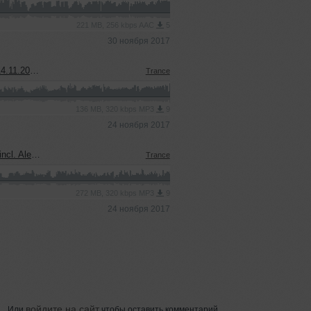
221 MB, 256 kbps AAC
5
30 ноября 2017
ast] [MiP]
Trance
136 MB, 320 kbps MP3
9
24 ноября 2017
Radioshow] [MiP]
Trance
272 MB, 320 kbps MP3
9
24 ноября 2017
войдите на сайт
Или
чтобы оставить комментарий