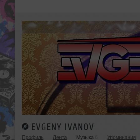
EVGENY IVANOV
Профиль
Лента
Музыка
6
Упоминания