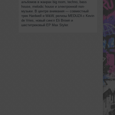
альбомов в жанрах big room, techno, bass
house, melodic house и электронной поп-
музыки. В центре внимания — совместный
трек Hardwell и W&W, релизы MEDUZA с Kevin
de Vries, новый сингл Eli Brown и
шеститрековый EP Max Styler.