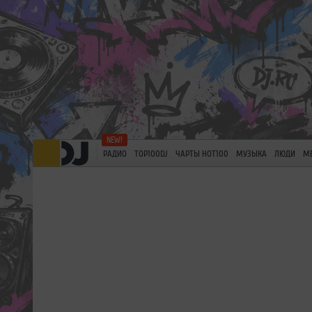
РАДИО
TOP100DJ
ЧАРТЫ HOT100
МУЗЫКА
ЛЮДИ
М