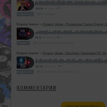
119:36
91 раз
5
Радио-шоу
В плейлист
Evgeny Ivanov
➝
Evgeny Venge - Progressive Trance Energy (14.11.2017) [Podc
59:11
159 раз
8
Подкаст
В плейлист (в 1 плейлисте)
Evgeny Ivanov
➝
Evgeny Venge - Electronic Generation EP. 10 incl. Alexander Shevtsov Guest Mix (16.11.17) [
117:31
100 раз
6
Радио-шоу
В плейлист (в 1 плейлисте)
КОММЕНТАРИИ