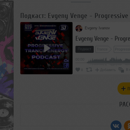
Подкаст: Evgeny Venge - Progressive T
Evgeny Ivanov
Evgeny Venge - Progres
Подкаст
Trance
Progress
00:00
В 
8
Добавить
П
РАС