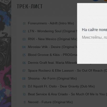
ТРЕК-ЛИСТ
Forerunners - Adrift (Intro Mix)
01
На сайте поя
LTN - Wondering Soul (Original Mix)
02
Микстейпы, л
RNX - New Mexico (Original Mix)
03
Miroslav Vrlik - Desire (Original Mix)
04
Blood Groove & Kikis - PROGmatism (Original Mix)
05
Dennis Graft feat. Maria Milewska - Until (Extended 
06
Space Rockerz & Ellie Lawson - So Out Of Reach (
07
Shoona - Air Form (Original Mix)
08
DJ Xquizit Ft. Osito - Dear Gravity (Dub Mix)
09
Beat Service & Ana Criado - So Much Of Me Is You (
10
Neoxid - Future (Original Mix)
11