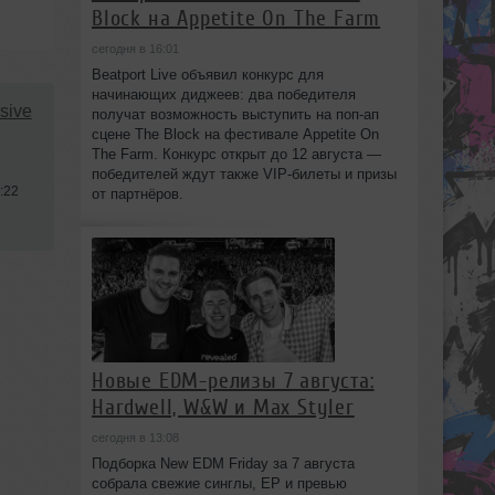
Block на Appetite On The Farm
сегодня в 16:01
Beatport Live объявил конкурс для
начинающих диджеев: два победителя
sive
получат возможность выступить на поп‑ап
сцене The Block на фестивале Appetite On
The Farm. Конкурс открыт до 12 августа —
победителей ждут также VIP‑билеты и призы
:22
от партнёров.
Новые EDM-релизы 7 августа:
Hardwell, W&W и Max Styler
сегодня в 13:08
Подборка New EDM Friday за 7 августа
собрала свежие синглы, EP и превью