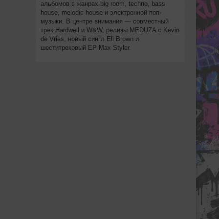
альбомов в жанрах big room, techno, bass
house, melodic house и электронной поп-
музыки. В центре внимания — совместный
трек Hardwell и W&W, релизы MEDUZA с Kevin
de Vries, новый сингл Eli Brown и
шеститрековый EP Max Styler.