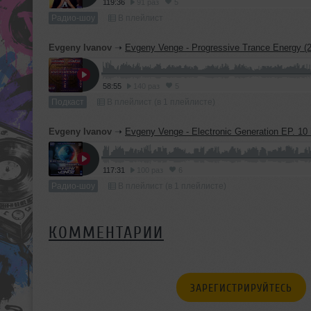
119:36
91 раз
5
Радио-шоу
В плейлист
Evgeny Ivanov
➝
Evgeny Venge - Progressive Trance Energy (28.11.2017) [Podc
58:55
140 раз
5
Подкаст
В плейлист (в 1 плейлисте)
Evgeny Ivanov
➝
Evgeny Venge - Electronic Generation EP. 10 incl. Alexander Shevtsov Guest Mix (16.11.17) [
117:31
100 раз
6
Радио-шоу
В плейлист (в 1 плейлисте)
КОММЕНТАРИИ
ЗАРЕГИСТРИРУЙТЕСЬ