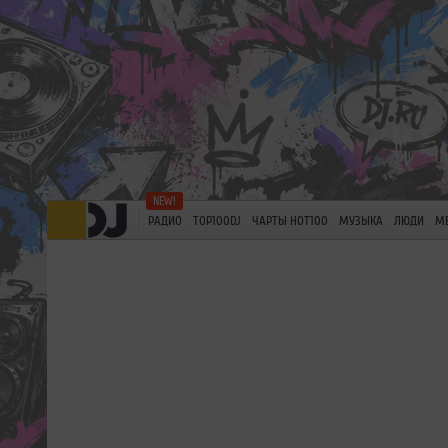
РАДИО
TOP100DJ
ЧАРТЫ HOT100
МУЗЫКА
ЛЮДИ
М