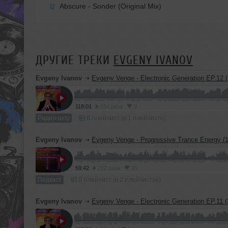
Abscure - Sonder (Original Mix)
12
ДРУГИЕ ТРЕКИ
EVGENY IVANOV
Evgeny Ivanov
➝
Evgeny Venge - Electronic Generation EP.12 (14.12.2017) [Radi
118:01
154 раза
9
Радио-шоу
В плейлист (в 1 плейлисте)
Evgeny Ivanov
➝
Evgeny Venge - Progressive Trance Energy (12.12.17) [Pod
59:42
222 раза
16
Подкаст
В плейлист (в 2 плейлистах)
Evgeny Ivanov
➝
Evgeny Venge - Electronic Generation EP.11 (30.11.2017) [Radio