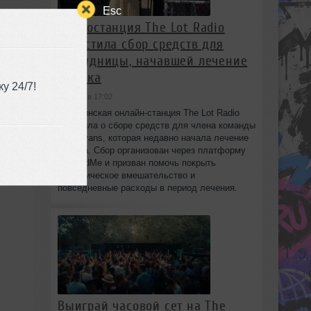
Esc
Радиостанция The Lot Radio
запустила сбор средств для
сотрудницы, начавшей лечение
от рака
у 24/7!
сегодня в 17:02
Бруклинская онлайн-станция The Lot Radio
объявила о сборе средств для члена команды
Lola Evans, которая недавно начала лечение
от рака. Сбор организован через платформу
GoFundMe и призван помочь покрыть
хирургическое вмешательство и
повседневные расходы в период лечения.
Выиграй часовой сет на The