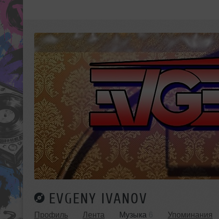
EVGENY IVANOV
Профиль
Лента
Музыка
6
Упоминания