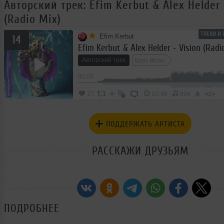
Авторский трек: Efim Kerbut & Alex Helder 
(Radio Mix)
ТРЕКИ И
Efim Kerbut
14
Efim Kerbut & Alex Helder - Vision (Radi
Авторский трек
Bass Music
00:00
</>
27
02:48
894
ПОДДЕРЖАТЬ АРТИСТА
РАССКАЖИ ДРУЗЬЯМ
ПОДРОБНЕЕ