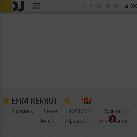
ВХ
EFIM KERBUT
Профиль
Лента
HOT100
64
Музыка
165
1
Фото
8
Афиша
10
Упоминания