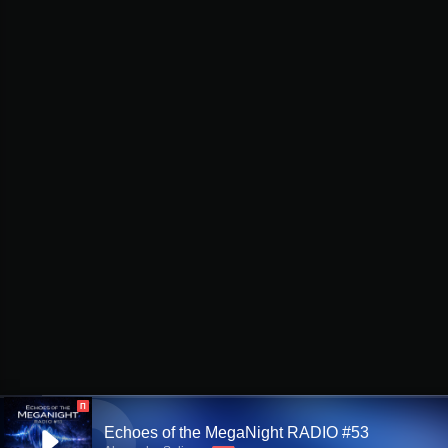
П
Echoes of the MegaNight RADIO #53