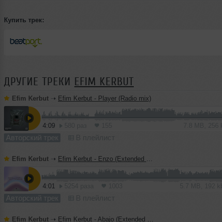
Купить трек:
ДРУГИЕ ТРЕКИ
EFIM KERBUT
Efim Kerbut
➝
Efim Kerbut - Player (Radio mix)
4:09
580 раз
155
7.8 MB, 256
Авторский трек
В плейлист
Efim Kerbut
➝
Efim Kerbut - Enzo (Extended mix)
4:01
5254 раза
1003
5.7 MB, 192 
Авторский трек
В плейлист
Efim Kerbut
➝
Efim Kerbut - Abajo (Extended Mix)