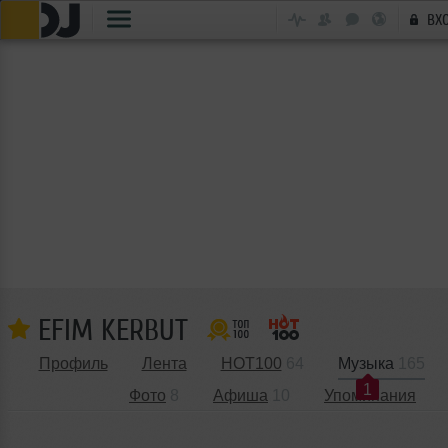
ВХ
EFIM KERBUT
Профиль
Лента
HOT100
64
Музыка
165
1
Фото
8
Афиша
10
Упоминания