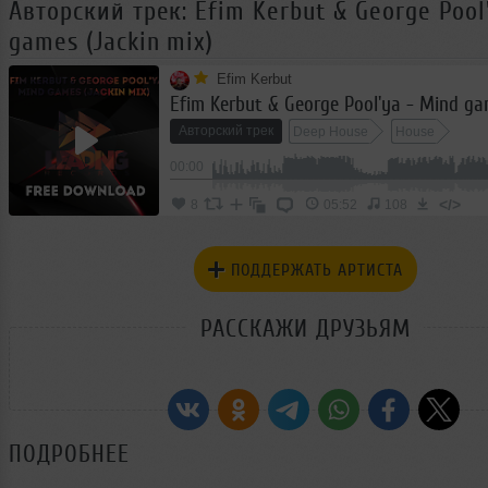
Авторский трек: Efim Kerbut & George Pool
games (Jackin mix)
Efim Kerbut
Авторский трек
Deep House
House
00:00
</>
8
05:52
108
ПОДДЕРЖАТЬ АРТИСТА
РАССКАЖИ ДРУЗЬЯМ
ПОДРОБНЕЕ