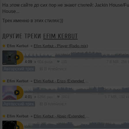
На этом сайте до сих пор не знают стилей: Jackin House/Fu
House...
Трек именно в этих стилях:))
ДРУГИЕ ТРЕКИ
EFIM KERBUT
Efim Kerbut
➝
Efim Kerbut - Player (Radio mix)
4:09
604 раза
155
7.8 MB, 256
Авторский трек
В плейлист
Efim Kerbut
➝
Efim Kerbut - Enzo (Extended mix)
4:01
5266 раз
1003
5.7 MB, 192 
Авторский трек
В плейлист
Efim Kerbut
➝
Efim Kerbut - Abajo (Extended Mix)