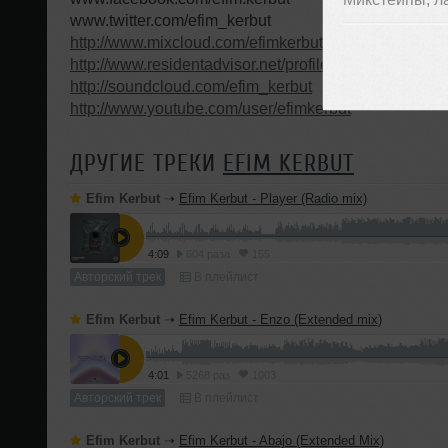
www.twitter.com/efim_kerbut
http://www.mixcloud.com/efimkerbut/
http://www.residentadvisor.net/profile/efimkerbut
http://soundcloud.com/efim_kerbut
http://www.youtube.com/user/efimkerbut
ДРУГИЕ ТРЕКИ
EFIM KERBUT
Efim Kerbut
➝
Efim Kerbut - Player (Radio mix)
4:09
604 раза
155
Авторский трек
В плейлист
Efim Kerbut
➝
Efim Kerbut - Enzo (Extended mix)
4:01
5268 раз
1003
Авторский трек
В плейлист
Efim Kerbut
➝
Efim Kerbut - Abajo (Extended Mix)