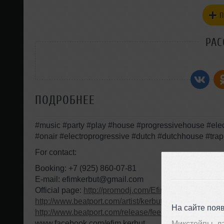
П
РАС
ПОДРОБНЕЕ
#music #party #play #house #progressivehouse #elec
#onair #electroprogressive #dutch #dutchhouse #trap
For contact:
Booking: +7 (925) 860-07-81
E-mail: efimkerbut@gmail.com
Official page:
http://promodj.com/EfimKerbut
http://www.beatport.com/artist/kerbut-and-catech/297
На сайте поя
http://www.beatport.com/release/feelin-ep/1059776
www.facebook.com/efim.kerbut
Микстейпы, л