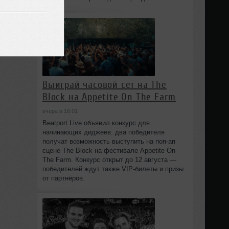
Выиграй часовой сет на The
Block на Appetite On The Farm
вчера в 16:01
Beatport Live объявил конкурс для
начинающих диджеев: два победителя
получат возможность выступить на поп‑ап
сцене The Block на фестивале Appetite On
The Farm. Конкурс открыт до 12 августа —
победителей ждут также VIP‑билеты и призы
от партнёров.