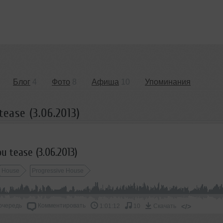
Блог
4
Фото
8
Афиша
10
Упоминания
ease (3.06.2013)
u tease (3.06.2013)
House
Progressive House
очередь
Комментировать
</>
1:01:12
10
Скачать