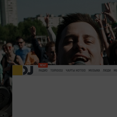
РАДИО
TOP100DJ
ЧАРТЫ HOT100
МУЗЫКА
ЛЮДИ
М