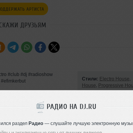
ОДДЕРЖАТЬ АРТИСТА
СКАЖИ ДРУЗЬЯМ
tro #club #dj #radioshow
Стили:
Electro House
,
 #efimkerbut
House
,
Progressive Ho
Записан: 03 июня 2013
Добавлен: 26 июля 2013, 22:5
РАДИО НА DJ.RU
BPM: 128
909
вился раздел
Радио
— слушайте лучшую электронную музык
айвы и эксклюзивные сеты от лучших диджеев.