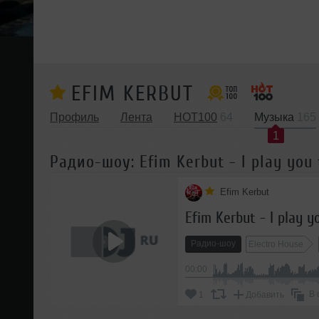
EFIM KERBUT
Профиль
Лента
HOT100
64
Музыка
165
1
Радио-шоу: Efim Kerbut - I play you t
Efim Kerbut
Efim Kerbut - I play yo
Радио-шоу
Electro House
00:00
В 
1
Добавить