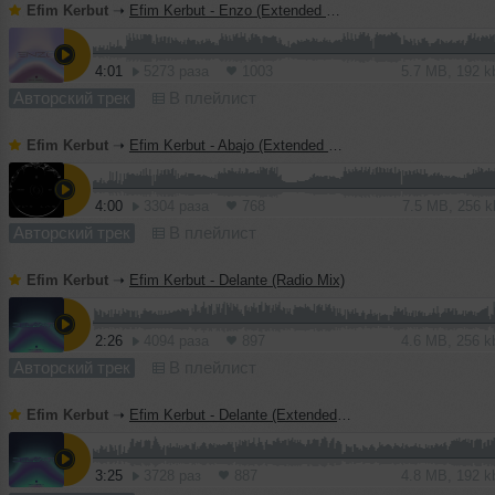
Efim Kerbut
➝
Efim Kerbut - Enzo (Extended mix)
4:01
5273 раза
1003
5.7 MB, 192 
Авторский трек
В плейлист
Efim Kerbut
➝
Efim Kerbut - Abajo (Extended Mix)
4:00
3304 раза
768
7.5 MB, 256 
Авторский трек
В плейлист
Efim Kerbut
➝
Efim Kerbut - Delante (Radio Mix)
2:26
4094 раза
897
4.6 MB, 256 
Авторский трек
В плейлист
Efim Kerbut
➝
Efim Kerbut - Delante (Extended mix)
3:25
3728 раз
887
4.8 MB, 192 