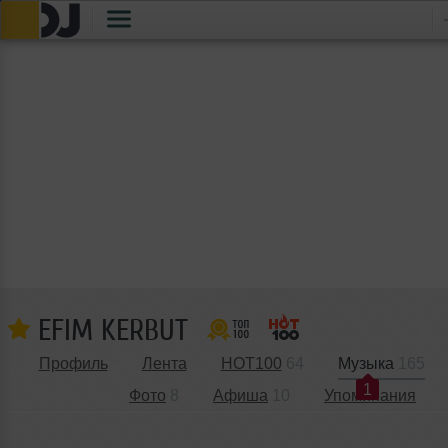
EFIM KERBUT
Профиль
Лента
HOT100
64
Музыка
165
1
Фото
8
Афиша
10
Упоминания