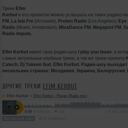
Треки
Efim
Kerbut
и его проектов можно услышать на таких радиостан
FM
,
La Isla Fm
(Испания),
Proton Radio
(Los Angeles),
Eye 
Radio
(Miami, Amsterdam),
MixaDance FM, Megaport FM, Su
Radio Impuls.
Efim Kerbut
имеет свое радио-шоу
I play you tease
, в кот
самые актуальные клубные треки, а так же треки проекта
Catech,
Dj
Yakeen
feat
.
Efim
Kerbut
. Радио-шоу выходит
нескольких странах: Молдавия, Украина, Белоруссия, 
ДРУГИЕ ТРЕКИ
EFIM KERBUT
Efim Kerbut
➝
Efim Kerbut - Player (Radio mix)
4:09
608 раз
156
7.8 MB, 256
Авторский трек
В плейлист