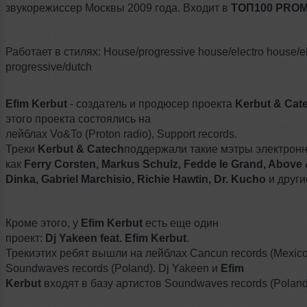
звукорежиссер Москвы 2009 года. Входит в
ТОП
100 PRO
Работает в стилях: House/progressive house/electro house/el
progressive/dutch
Efim Kerbut
- создатель и продюсер проекта
Kerbut & Cat
этого проекта состоялись на
лейблах Vo&To (Proton radio), Support records.
Треки
Kerbut & Catech
поддержали такие мэтры электронн
как
Ferry Corsten, Markus Schulz, Fedde le Grand, Above
Dinka, Gabriel Marchisio, Richie Hawtin, Dr. Kucho
и други
Кроме этого, у
Efim
Kerbut
есть еще один
проект:
Dj
Yakeen
feat
.
Efim
Kerbut
.
Трекиэтих ребят вышли на лейблах Cancun records (Mexico
Soundwaves records (Poland). Dj Yakeen и
Efim
Kerbut
входят в базу артистов Soundwaves records (Poland