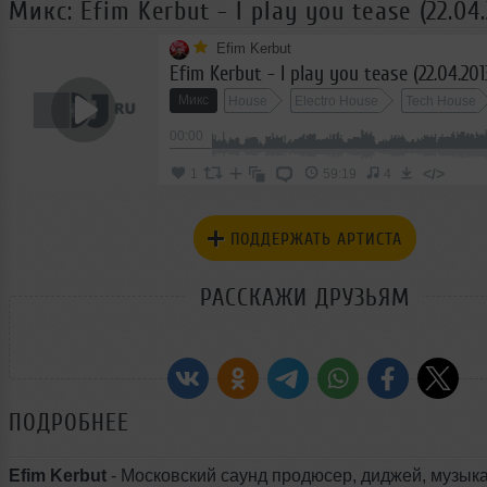
Микс: Efim Kerbut - I play you tease (22.04.
Efim Kerbut
Efim Kerbut - I play you tease (22.04.201
Микс
House
Electro House
Tech House
00:00
Progressive House
</>
1
59:19
4
ПОДДЕРЖАТЬ АРТИСТА
РАССКАЖИ ДРУЗЬЯМ
ПОДРОБНЕЕ
Efim Kerbut
- Московский саунд продюсер, диджей, музык