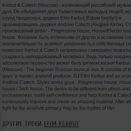
Kerbut & Catech (Moscow) - начинающий российский музы
дуэт. Он объединяет двух талантливых молодых людей: жу
саунд продюсера, диджея Efim Kerbut (Ефим Кербут) и
аранжировщика, диджея Andrew Catech (Андрей Катэк). С
произведений ребят - Progressive house, House/Electro hou
house. Желание быть отличными от других и осознание с
исключительности, вселяют уверенность в собственных си
помогают Kerbut & Catech непрерывно совершенствовать
создавать неподражаемый материал. Ведь только поедино
абсолютное первенство может быть ритмом жизни! Kerbut 
(Moscow) - The beginner Russian musical duo. It consists of t
guys: a repoter, a sound producer, DJ Efim Kerbut and an arra
Andrew Catech. Styles works guys - Progressive house, House
house / Tech house. The desire to be different from others an
exclusiveness, instill self-confidence and help Kerbut & Catec
continuously improve and create an amazing material. After all
fight for the absolute primacy may be the rhythm of life!
ДРУГИЕ ТРЕКИ
EFIM KERBUT