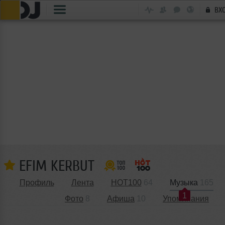
ВХ
EFIM KERBUT
Профиль
Лента
HOT100
64
Музыка
165
1
Фото
8
Афиша
10
Упоминания