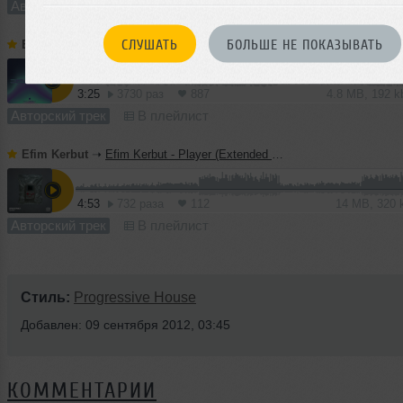
Авторский трек
В плейлист
СЛУШАТЬ
БОЛЬШЕ НЕ ПОКАЗЫВАТЬ
Efim Kerbut
➝
Efim Kerbut - Delante (Extended mix)
3:25
3730 раз
887
4.8 MB, 192 
Авторский трек
В плейлист
Efim Kerbut
➝
Efim Kerbut - Player (Extended Mix)
4:53
732 раза
112
14 MB, 320
Авторский трек
В плейлист
Стиль:
Progressive House
Добавлен: 09 сентября 2012, 03:45
КОММЕНТАРИИ