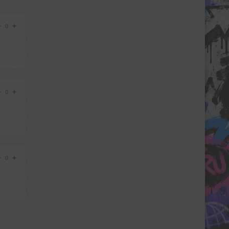
−
+
0
−
+
0
−
+
0