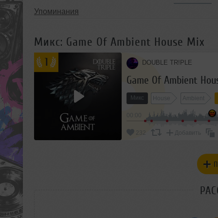
Упоминания
Микс: Game Of Ambient House Mix
1
DOUBLE TR!PLE
Game Of Ambient Hou
Микс
House
Ambient
00:00
232
Добавить
П
РАС