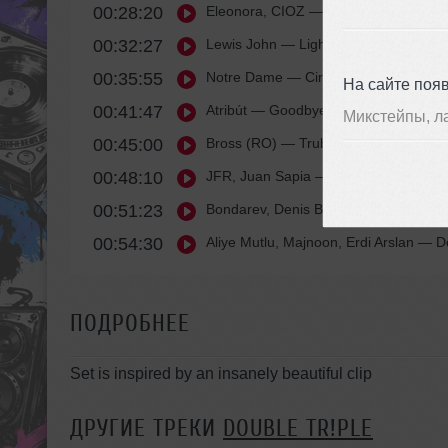
00:28:20
Eleonora, CIOZ
— Dancing in the Nigh
00:32:27
Lewis John
— Lighter (Extended Mix)
00:35:55
Notre Dame
— Circle of Time (Origina
На сайте поя
00:41:47
Atribút
— Goodbye (Original Mix) 202
Микстейпы, л
00:45:00
Bross (RO)
— Trubadour Du Puentes (
00:48:10
JFR, Juan Sapia
— The Girl Who Stole
00:51:23
Bondarev, Denis Babin
— Indigo (Orig
00:54:30
Aliye Mutlu, Majnoon, Erdi Arslan
— De
ПОДРОБНЕЕ
Set is inspired by an insanely beautiful clip
ДРУГИЕ ТРЕКИ
DOUBLE TR!PLE