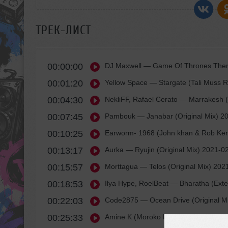
ТРЕК-ЛИСТ
00:00:00
DJ Maxwell
— Game Of Thrones Theme
00:01:20
Yellow Space
— Stargate (Tali Muss 
00:04:30
NekliFF, Rafael Cerato
— Marrakesh (
00:07:45
Pambouk
— Janabar (Original Mix) 2
07 ноября 2022, 1
Sever
00:10:25
Earworm- 1968 (John khan & Rob Ken
Огонь!!!
к 13:52
00:13:17
Aurka
— Ryujin (Original Mix) 2021-0
00:15:57
Morttagua
— Telos (Original Mix) 202
00:18:53
Ilya Hype, RoelBeat
— Bharatha (Exte
00:22:03
Code2875
— Ocean Drive (Original M
00:25:33
Amine K (Moroko Loko), atsou, Lemo