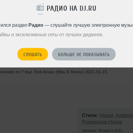
t feat. Eleonora (Lucky Shot Extended Mix) 2021-02-05
РАДИО НА DJ.RU
 2021-02-26
l Mix) 2021-02-19
вился раздел
Радио
— слушайте лучшую электронную музык
1-03-01
айвы и эксклюзивные сеты от лучших диджеев.
Original Mix) 2021-01-22
 the Stars (Original Mix) 2021-02-16
СЛУШАТЬ
БОЛЬШЕ НЕ ПОКАЗЫВАТЬ
inal Mix) 2021-02-01
medim mi ? feat. Erdi Arslan (Wav-E Remix) 2021-01-15
Стили:
House
,
Ambient
Progressive House
Записан: 08 марта 2021