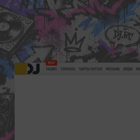
РАДИО
TOP100DJ
ЧАРТЫ HOT100
МУЗЫКА
ЛЮДИ
М