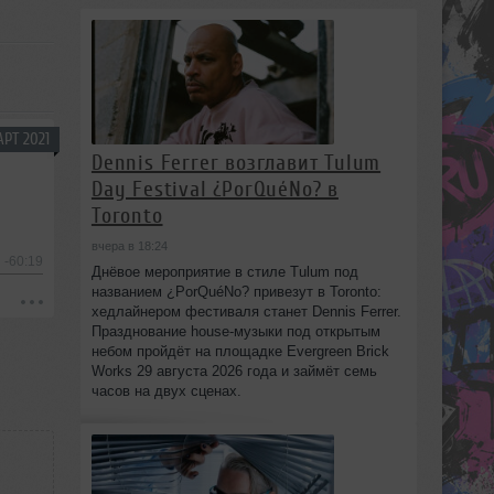
РТ 2021
Dennis Ferrer возглавит Tulum
Day Festival ¿PorQuéNo? в
Toronto
вчера в 18:24
-60:19
Днёвое мероприятие в стиле Tulum под
названием ¿PorQuéNo? привезут в Toronto:
хедлайнером фестиваля станет Dennis Ferrer.
Празднование house-музыки под открытым
небом пройдёт на площадке Evergreen Brick
Works 29 августа 2026 года и займёт семь
часов на двух сценах.