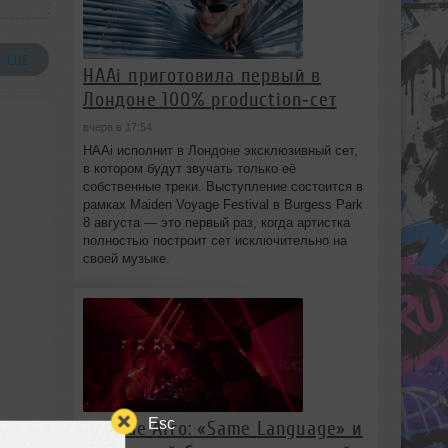
 .CUE
HAAi приготовила первый в
Лондоне 100% production‑сет
вчера в 17:54
HAAi исполнит в Лондоне эксклюзивный сет,
в котором будут звучать только её
собственные треки. Выступление состоится в
рамках Maiden Voyage Festival в Burgess Park
8 августа — это первый раз, когда артистка
полностью построит сет исключительно на
своей музыке.
Esc
Casa de Afro: «Same Language» и