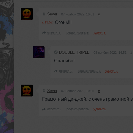
Sever
07 ноября 2022, 10:01
#
Огонь!!!
к 13:52
ответить
редактировать
удалить
DOUBLE TR!PLE
08 ноября 2022, 14:51
#
Спасибо!
ответить
редактировать
удалить
Sever
07 ноября 2022, 10:05
#
Грамотный ди-джей, с очень грамотной вы
ответить
редактировать
удалить