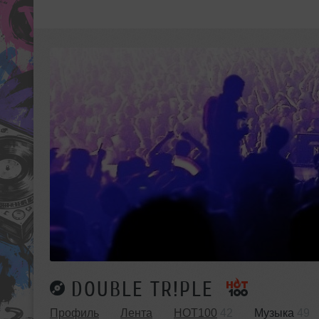
DOUBLE TR!PLE
Профиль
Лента
HOT100
42
Музыка
49