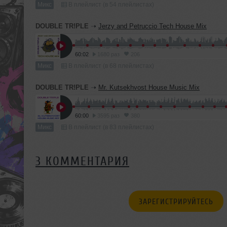
Микс
В плейлист (в 54 плейлистах)
DOUBLE TR!PLE
➝
Jerzy and Petruccio Tech House Mix
60:02
1680 раз
206
Микс
В плейлист (в 68 плейлистах)
DOUBLE TR!PLE
➝
Mr. Kutsekhvost House Music Mix
60:00
3595 раз
380
Микс
В плейлист (в 83 плейлистах)
3 КОММЕНТАРИЯ
ЗАРЕГИСТРИРУЙТЕСЬ