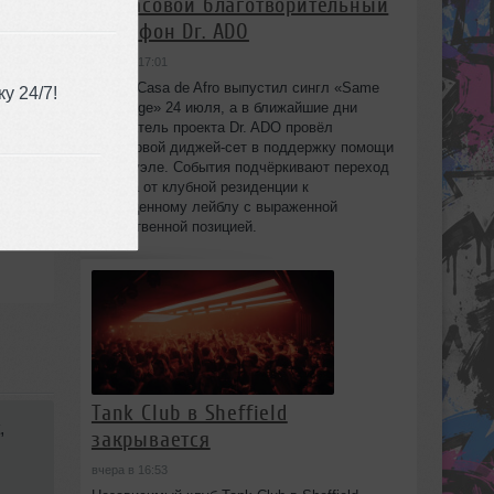
24‑часовой благотворительный
марафон Dr. ADO
вчера в 17:01
Лейбл Casa de Afro выпустил сингл «Same
у 24/7!
Language» 24 июля, а в ближайшие дни
основатель проекта Dr. ADO провёл
24‑часовой диджей‑сет в поддержку помощи
Венесуэле. События подчёркивают переход
бренда от клубной резиденции к
полноценному лейблу с выраженной
общественной позицией.
Tank Club в Sheffield
,
закрывается
вчера в 16:53