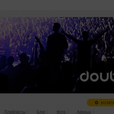
ВСЕЛИТ
Плейлисты
3
Блог
1
Фото
1
Афиша
1