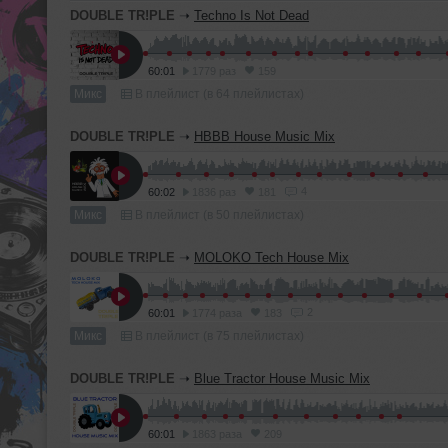
DOUBLE TR!PLE
➝
Techno Is Not Dead
60:01
1779 раз
159
Микс
В плейлист (в 64 плейлистах)
DOUBLE TR!PLE
➝
HBBB House Music Mix
4
60:02
1836 раз
181
Микс
В плейлист (в 50 плейлистах)
DOUBLE TR!PLE
➝
MOLOKO Tech House Mix
2
60:01
1774 раза
183
Микс
В плейлист (в 75 плейлистах)
DOUBLE TR!PLE
➝
Blue Tractor House Music Mix
60:01
1863 раза
209