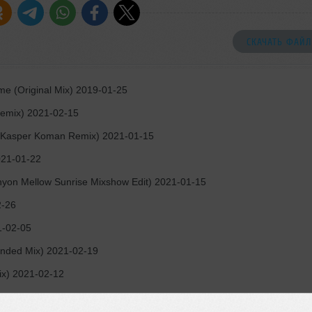
СКАЧАТЬ ФАЙЛ
 (Original Mix) 2019-01-25
Remix) 2021-02-15
Kasper Koman Remix) 2021-01-15
021-01-22
0:01:
yon Mellow Sunrise Mixshow Edit) 2021-01-15
2-26
1-02-05
nded Mix) 2021-02-19
ix) 2021-02-12
nia
— Felice (Original Mix) 2020-12-04