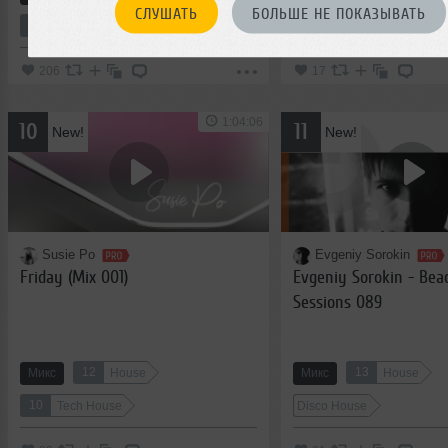
СЛУШАТЬ
БОЛЬШЕ НЕ ПОКАЗЫВАТЬ
10
14
11
House
Club/Dance
Микс
House
206
17
1:04:06
10
11
New!
New!
Susie Po
Evgeniy Sorokin
Friday (Mix 001)
Evgeniy Sorokin - Bea
Sessions 089
12
13
Микс
House
Микс
House
10
Tech House
Disco House