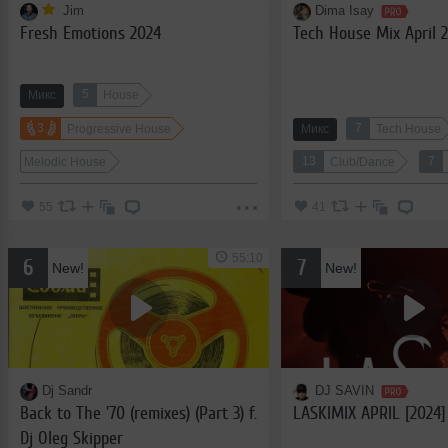
Jim
Dima Isay
Fresh Emotions 2024
Tech House Mix April 
5
Микс
House
3
7
Progressive House
Микс
Tech House
13
7
Melodic House
Club/Dance
55
41
55:10
6
7
New!
New!
Dj Sandr
DJ SAVIN
Back to The '70 (remixes) (Part 3) f.
LASKIMIX APRIL [2024]
Dj Oleg Skipper