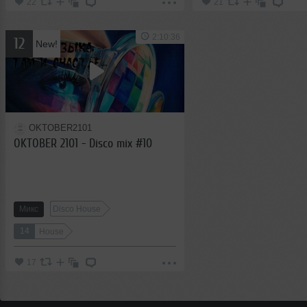
22
21
2:10:36
12
New!
OKTOBER2101
OKTOBER 2101 - Disco mix #10
Микс
Disco House
14
House
17