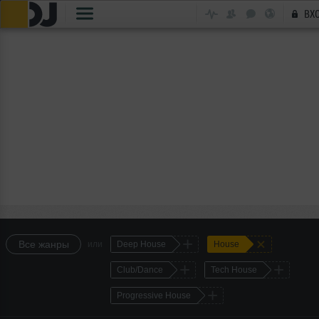
ВХ
+
+
Все жанры
или
Deep House
House
+
+
Club/Dance
Tech House
+
Progressive House