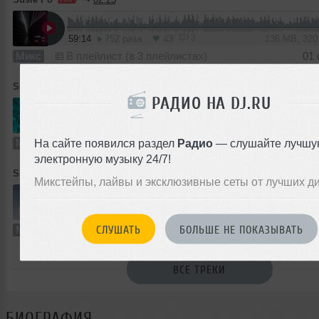
3
59:14
752 раза
43
136 MB, 32
Микс
В плейлист (в 3 плейлистах)
01
Susie Po
➝
12.24
РАДИО НА DJ.RU
9
66:27
794 раза
47
152 MB, 32
Микс
В плейлист (в 1 плейлисте)
06
На сайте появился раздел
Радио
— слушайте лучшу
электронную музыку 24/7!
Susie Po
➝
Deep Delight 006
Микстейпы, лайвы и эксклюзивные сеты от лучших д
2
63:51
726 раз
44
118 MB, 25
СЛУШАТЬ
БОЛЬШЕ НЕ ПОКАЗЫВАТЬ
Микс
В плейлист (в 1 плейлисте)
30
ВСЕ ТРЕКИ
БИОГРАФИЯ