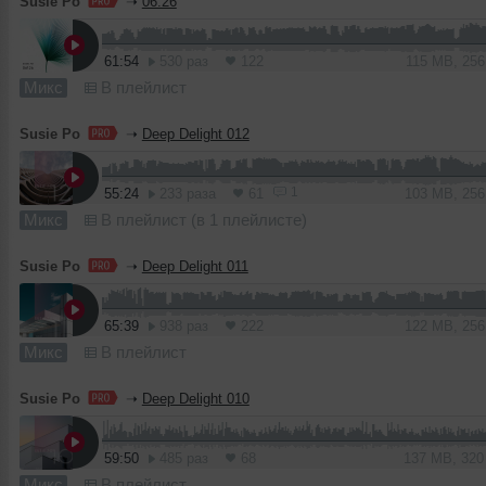
Susie Po
➝
06.26
61:54
530 раз
122
115 MB, 25
Микс
В плейлист
Susie Po
➝
Deep Delight 012
1
55:24
233 раза
61
103 MB, 25
Микс
В плейлист (в 1 плейлисте)
Susie Po
➝
Deep Delight 011
65:39
938 раз
222
122 MB, 25
Микс
В плейлист
Susie Po
➝
Deep Delight 010
59:50
485 раз
68
137 MB, 32
Микс
В плейлист