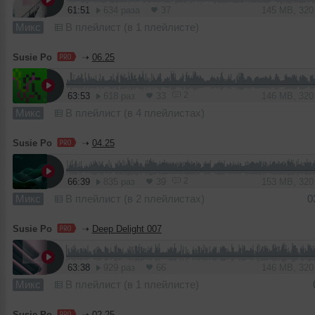
61:51
634 раза
37
145 MB, 32
Микс
В плейлист (в 1 плейлисте)
Susie Po
➝
06.25
2
63:53
618 раз
33
146 MB, 32
Микс
В плейлист (в 4 плейлистах)
Susie Po
➝
04.25
2
66:39
835 раз
39
153 MB, 32
Микс
В плейлист (в 2 плейлистах)
0
Susie Po
➝
Deep Delight 007
63:38
929 раз
66
146 MB, 32
Микс
В плейлист (в 1 плейлисте)
Susie Po
➝
02.25