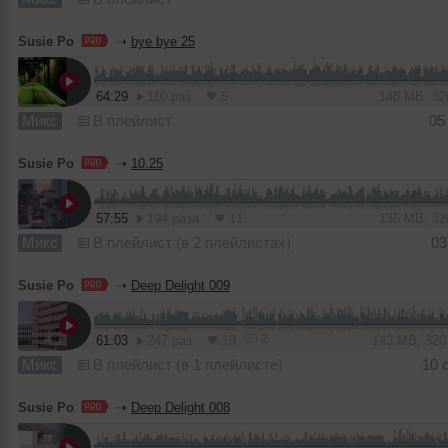
Susie Po
➝
bye bye 25
64:29
110 раз
5
148 MB, 3
Микс
В плейлист
05
Susie Po
➝
10.25
57:55
194 раза
11
135 MB, 3
Микс
В плейлист (в 2 плейлистах)
03
Susie Po
➝
Deep Delight 009
2
61:03
247 раз
19
143 MB, 32
Микс
В плейлист (в 1 плейлисте)
10 
Susie Po
➝
Deep Delight 008