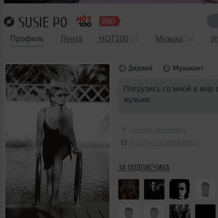
SUSIE PO
Профиль
Лента
HOT100
21
Музыка
24
У
Диджей
Музыкант
Погрузись со мной в мир 
музыки.
Россия, Ульяновск
http://vk.ru/id305620316
34 ПОДПИСЧИКА