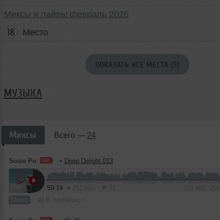
Миксы и лайвы февраль 2026
18
Место
ПОКАЗАТЬ ВСЕ МЕСТА (5)
МУЗЫКА
Миксы
Всего —
24
Susie Po
➝
Deep Delight 013
59:19
251 раз
51
110 MB, 25
Микс
В плейлист