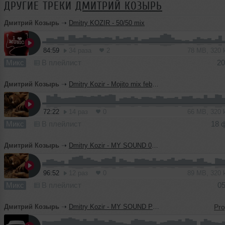
ДРУГИЕ ТРЕКИ
ДМИТРИЙ КОЗЫРЬ
Дмитрий Козырь
➝
Dmitry KOZIR - 50/50 mix
84:59
34 раза
2
78 MB, 320
Микс
В плейлист
20
Дмитрий Козырь
➝
Dmitry Kozir - Mojito mix february 11
72:22
14 раз
0
66 MB, 320
Микс
В плейлист
18 
Дмитрий Козырь
➝
Dmitry Kozir - MY SOUND 01.2011
96:52
12 раз
0
89 MB, 320
Микс
В плейлист
05
Дмитрий Козырь
➝
Dmitry Kozir - MY SOUND Progressive play 7