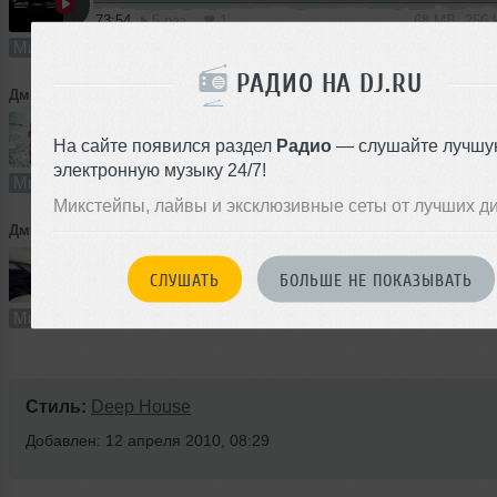
73:54
5 раз
1
68 MB, 256
Микс
В плейлист
21 
РАДИО НА DJ.RU
Дмитрий Козырь
➝
Dmitry Kozir - SUN Cocktail mix (MY SOUND)
На сайте появился раздел
Радио
— слушайте лучшу
58:20
8 раз
0
53 MB, 320
электронную музыку 24/7!
Микс
В плейлист
21 
Микстейпы, лайвы и эксклюзивные сеты от лучших д
Дмитрий Козырь
➝
Dmitry Kozir - MY SOUND (tech play 2)
СЛУШАТЬ
БОЛЬШЕ НЕ ПОКАЗЫВАТЬ
77:56
3 раза
0
71 MB, 320
Микс
В плейлист
Стиль:
Deep House
Добавлен: 12 апреля 2010, 08:29