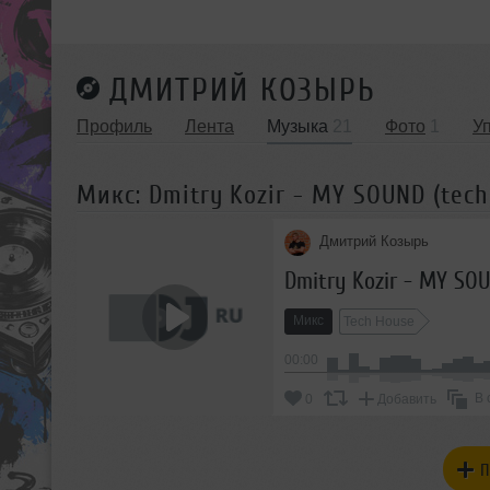
ДМИТРИЙ КОЗЫРЬ
Профиль
Лента
Музыка
21
Фото
1
У
Микс: Dmitry Kozir - MY SOUND (tech 
Дмитрий Козырь
Dmitry Kozir - MY SOU
Микс
Tech House
00:00
В 
0
Добавить
П