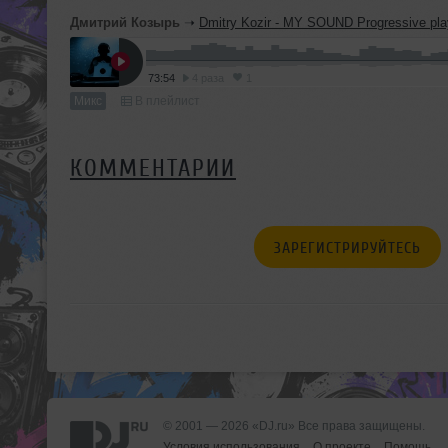
Дмитрий Козырь
➝
Dmitry Kozir - MY SOUND Progressive play 4 (3
73:54
4 раза
1
Микс
В плейлист
КОММЕНТАРИИ
ЗАРЕГИСТРИРУЙТЕСЬ
© 2001 — 2026 «DJ.ru» Все права защищены.
Условия использования
О проекте
Помощь