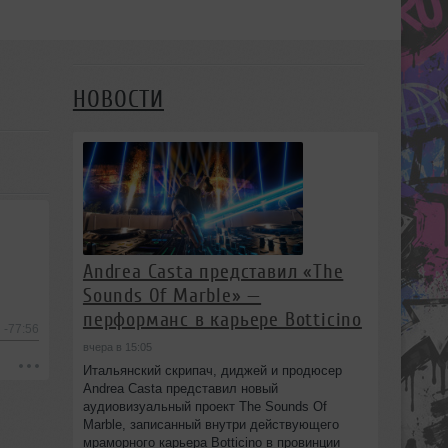
НОВОСТИ
Andrea Casta представил «The
Sounds Of Marble» —
перформанс в карьере Botticino
-77:56
вчера в 15:05
Итальянский скрипач, диджей и продюсер
Andrea Casta представил новый
аудиовизуальный проект The Sounds Of
Marble, записанный внутри действующего
мраморного карьера Botticino в провинции