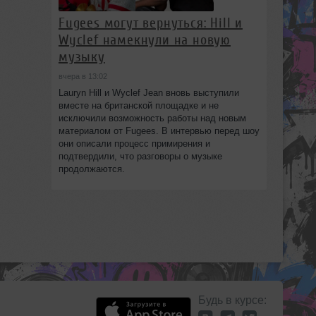
Fugees могут вернуться: Hill и
Wyclef намекнули на новую
музыку
вчера в 13:02
Lauryn Hill и Wyclef Jean вновь выступили
вместе на британской площадке и не
исключили возможность работы над новым
материалом от Fugees. В интервью перед шоу
они описали процесс примирения и
подтвердили, что разговоры о музыке
продолжаются.
Будь в курсе: