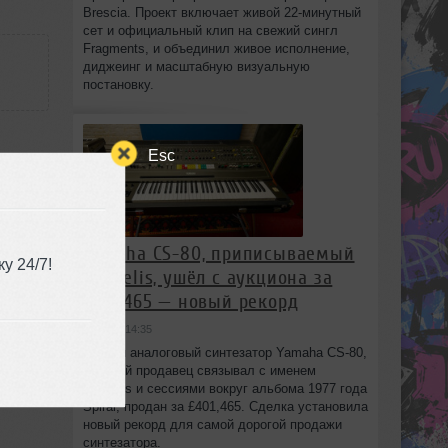
Brescia. Проект включает живой 22‑минутный
сет и официальный клип на свежий сингл
Fragments, и объединил живое исполнение,
диджеинг и масштабную визуальную
постановку.
Esc
5
Yamaha CS-80, приписываемый
у 24/7!
Vangelis, ушёл с аукциона за
£401,465 — новый рекорд
вчера в 14:35
Редкий аналоговый синтезатор Yamaha CS-80,
который продавец связывал с именем
Vangelis и сессиями вокруг альбома 1977 года
Spiral, продан за £401,465. Сделка установила
новый рекорд для самой дорогой продажи
синтезатора.