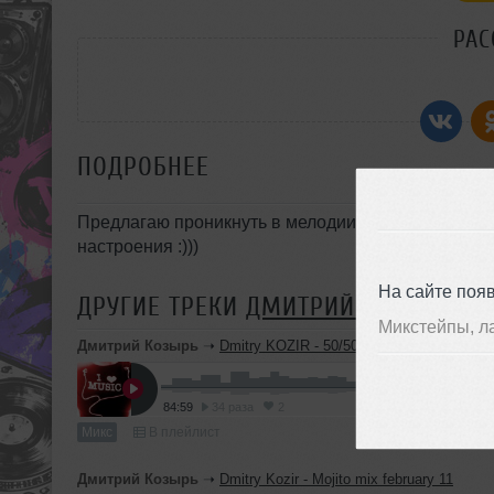
РАС
ПОДРОБНЕЕ
Предлагаю проникнуть в мелодии каждого трека, в
настроения :)))
На сайте поя
ДРУГИЕ ТРЕКИ
ДМИТРИЙ КОЗЫРЬ
Микстейпы, л
Дмитрий Козырь
➝
Dmitry KOZIR - 50/50 mix
84:59
34 раза
2
Микс
В плейлист
Дмитрий Козырь
➝
Dmitry Kozir - Mojito mix february 11