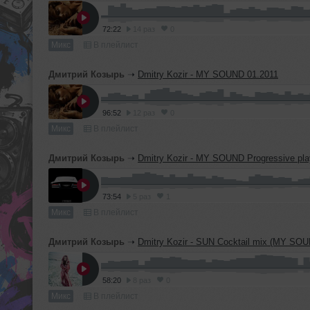
72:22
14 раз
0
Микс
В плейлист
Дмитрий Козырь
➝
Dmitry Kozir - MY SOUND 01.2011
96:52
12 раз
0
Микс
В плейлист
Дмитрий Козырь
➝
Dmitry Kozir - MY SOUND Progressive pla
73:54
5 раз
1
Микс
В плейлист
Дмитрий Козырь
➝
Dmitry Kozir - SUN Cocktail mix (MY SO
58:20
8 раз
0
Микс
В плейлист