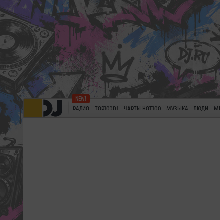
РАДИО
TOP100DJ
ЧАРТЫ HOT100
МУЗЫКА
ЛЮДИ
М