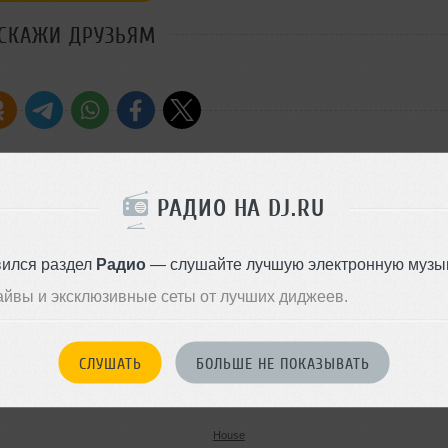
СКАЖИ ДРУЗЬЯМ
ошедшего в этот микс. Летнего
РАДИО НА DJ.RU
Стиль:
Tech House
Добавлен: 01 июля 2010, 15:0
вился раздел
Радио
— слушайте лучшую электронную музык
айвы и эксклюзивные сеты от лучших диджеев.
House
СЛУШАТЬ
БОЛЬШЕ НЕ ПОКАЗЫВАТЬ
78 MB, 320 kbps MP3
50
20 ноября 2011
House