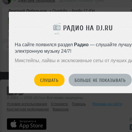
Дмитрий Лебедьков
добавил новый трек
Дмитрий Лебедьков
➝
Overkilla – Apollo 17 (Original mix)
РАДИО НА DJ.RU
5:59
12 раз
14 MB, 320 
Авторский трек
В плейлист
На сайте появился раздел
Радио
— слушайте лучш
Комментировать
Перепостить
0
электронную музыку 24/7!
Микстейпы, лайвы и эксклюзивные сеты от лучших д
СЛУШАТЬ
БОЛЬШЕ НЕ ПОКАЗЫВАТЬ
© 2001 — 2026 «DJ.ru» Все права защищены.
Условия использования
О проекте
Помощь
Реклама на сайте
Контактная информация
Вакансии
Б