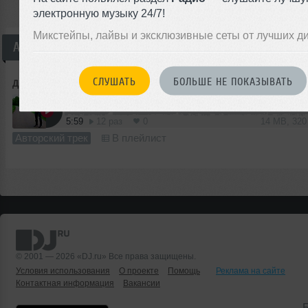
электронную музыку 24/7!
Микстейпы, лайвы и эксклюзивные сеты от лучших д
Авторский трек
СЛУШАТЬ
БОЛЬШЕ НЕ ПОКАЗЫВАТЬ
Дмитрий Лебедьков
➝
Overkilla – Apollo 17 (Original mix)
5:59
12 раз
0
14 MB, 32
Авторский трек
В плейлист
© 2001 — 2026 «DJ.ru» Все права защищены.
Условия использования
О проекте
Помощь
Реклама на сайте
Контактная информация
Вакансии
Б