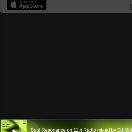
Ш
Soul Resonance on 11th Radio mixed by DJ M