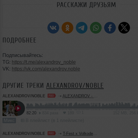
РАССКАЖИ ДРУЗЬЯМ
ПОДРОБНЕЕ
Подписывайтесь:
TG:
https://t.me/alexandrov_noble
VK:
https://vk.com/alexandrov.noble
ДРУГИЕ ТРЕКИ
ALEXANDROV/NOBLE
ALEXANDROV/NOBLE
➝
ALEXANDROV - CONTROL MIX Vol.30 (Happy Birthday)
1
82:20
834 раза
189
152 MB, 256
Микс
В плейлист (в 1 плейлисте)
ALEXANDROV/NOBLE
➝
T-Fest x Volkoder - Ни вчера, ни завтра (ALEXANDROV & NEDLIN Blend)