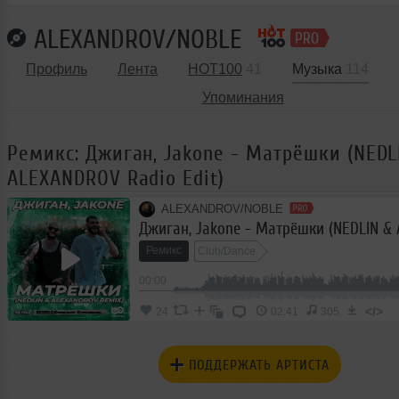
ALEXANDROV/NOBLE
Профиль
Лента
HOT100
41
Музыка
114
Упоминания
Ремикс: Джиган, Jakone - Матрёшки (NEDL
ALEXANDROV Radio Edit)
ALEXANDROV/NOBLE
Ремикс
Club/Dance
00:00
</>
24
02:41
305
ПОДДЕРЖАТЬ АРТИСТА