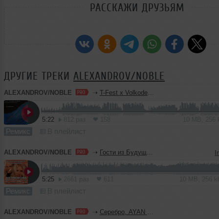
РАССКАЖИ ДРУЗЬЯМ
ДРУГИЕ ТРЕКИ
ALEXANDROV/NOBLE
ALEXANDROV/NOBLE
➝
T-Fest x Volkoder - Ни вчера, ни завтра (ALEXANDROV & NEDLIN Blend)
5:22
812 раз
158
10 MB, 256
Ремикс
В плейлист
ALEXANDROV/NOBLE
➝
Гости из Будущего x Alan Dixon - Не любовь (NEDLIN & ALEXANDROV Blend)
I
5:25
2661 раз
611
10 MB, 256 
Ремикс
В плейлист
ALEXANDROV/NOBLE
➝
Серебро, AYAN ZH - Сломана (ALEXANDROV & NEDLIN Blend)