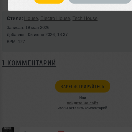
Стили:
House
,
Electro House
,
Tech House
Записан: 19 мая 2026
Добавлен: 05 июня 2026, 18:37
BPM: 127
1 КОММЕНТАРИЙ
ЗАРЕГИСТРИРУЙТЕСЬ
Или
войдите на сайт
чтобы оставить комментарий