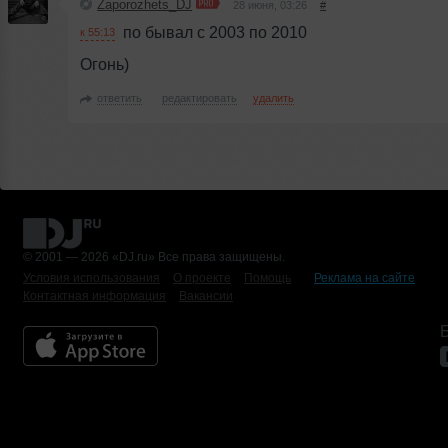
Zaporozhets_DJ
28 июня, 03:26
#
по бывал с 2003 по 2010
к 55:13
Огонь)
ответить
редактировать
удалить
© 2001 — 2026 «DJ.ru» Все права защищены.
Условия использования
О проекте
Помощь
Реклама на сайте
Контактная информация
Вакансии
Б