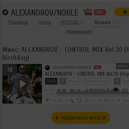
ALEXANDROV/NOBLE
Профиль
Лента
HOT100
41
Музыка
114
Упоминания
Микс: ALEXANDROV - CONTROL MIX Vol.30 (
Birthday)
МИКСЫ 
ALEXANDROV/NOBLE
38
ALEXANDROV - CONTROL MIX Vol.30 (Hap
Микс
7
9
House
Electro House
Tec
00:00
</>
189
1:22:20
834
ПОДДЕРЖАТЬ АРТИСТА