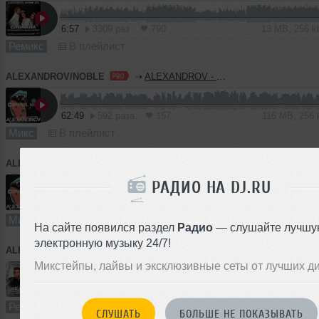
6:57
3309 раз
790
13 MB, 256 
Ремикс
В плейлист
ALEXANDROV/NOBLE
➝
ALEXANDROV - CONTROL MIX Vol.29
62:49
592 раза
157
116 MB, 256
Микс
В плейлист
ALEXANDROV/NOBLE
➝
ALEXANDROV - CONTROL MIX Vol.28
РАДИО НА DJ.RU
48:00
373 раза
97
89 MB, 256
Микс
В плейлист
На сайте появился раздел
Радио
— слушайте лучшу
электронную музыку 24/7!
ALEXANDROV/NOBLE
➝
Jakone, Kiliana - Не Моряк (ALEXANDROV & NEDLIN REMIX)
Микстейпы, лайвы и эксклюзивные сеты от лучших д
3:54
613 раз
133
7.3 MB, 256
Ремикс
В плейлист
СЛУШАТЬ
БОЛЬШЕ НЕ ПОКАЗЫВАТЬ