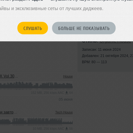
айвы и эксклюзивные сеты от лучших диджеев.
СЛУШАТЬ
БОЛЬШЕ НЕ ПОКАЗЫВАТЬ
Стиль:
Organic House
Записан: 11 июня 2024
Добавлен: 21 октября 2024, 2
BPM: 80 — 113
 Birthday)
House
152 MB, 256 kbps AAC
64
05 июня
 NEDLIN Blend)
Tech House
10 MB, 256 kbps AAC
56