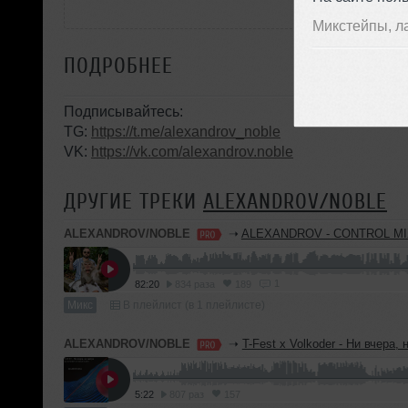
Микстейпы, л
ПОДРОБНЕЕ
Подписывайтесь:
TG:
https://t.me/alexandrov_noble
VK:
https://vk.com/alexandrov.noble
ДРУГИЕ ТРЕКИ
ALEXANDROV/NOBLE
ALEXANDROV/NOBLE
➝
ALEXANDROV - CONTROL MIX Vol.30 (Happy
1
82:20
834 раза
189
Микс
В плейлист (в 1 плейлисте)
ALEXANDROV/NOBLE
➝
T-Fest x Volkoder - Ни вчера, ни завтра (ALEXANDROV &
5:22
807 раз
157