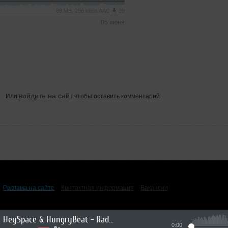
89 MB, 256 kbps AAC
39
05 июня
войдите на сайт
Или
чтобы оставить комментарий
Реклама на сайте
Контактная информация
Вакансии
HeySpace & HungryBeat - Radiophonika #224
0:00