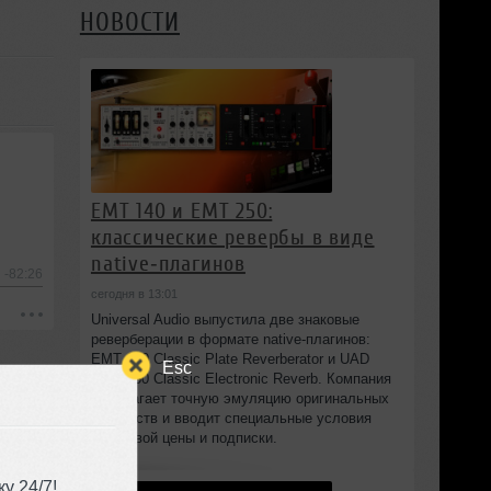
НОВОСТИ
EMT 140 и EMT 250:
классические ревербы в виде
native‑плагинов
-82:26
сегодня в 13:01
Universal Audio выпустила две знаковые
реверберации в формате native‑плагинов:
EMT 140 Classic Plate Reverberator и UAD
Esc
EMT 250 Classic Electronic Reverb. Компания
предлагает точную эмуляцию оригинальных
устройств и вводит специальные условия
стартовой цены и подписки.
у 24/7!