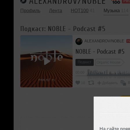
ALEXANDROV/NOBLE
Профиль
Лента
HOT100
41
Музыка
114
Подкаст: NOBLE - Podcast #5
ALEXANDROV/NOBLE
NOBLE - Podcast #5
Подкаст
Organic House
00:00
В
10
Добавить
П
РАС
На сайте поя