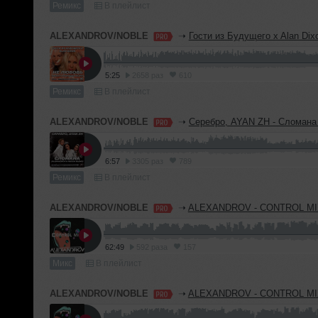
Ремикс
В плейлист
ALEXANDROV/NOBLE
➝
Гости из Будущего x Alan Dixon - Не любовь (NEDLIN & ALE
5:25
2658 раз
610
Ремикс
В плейлист
ALEXANDROV/NOBLE
➝
Серебро, AYAN ZH - Сломана (ALEXANDROV & N
6:57
3305 раз
789
Ремикс
В плейлист
ALEXANDROV/NOBLE
➝
ALEXANDROV - CONTROL MIX
62:49
592 раза
157
Микс
В плейлист
ALEXANDROV/NOBLE
➝
ALEXANDROV - CONTROL MIX