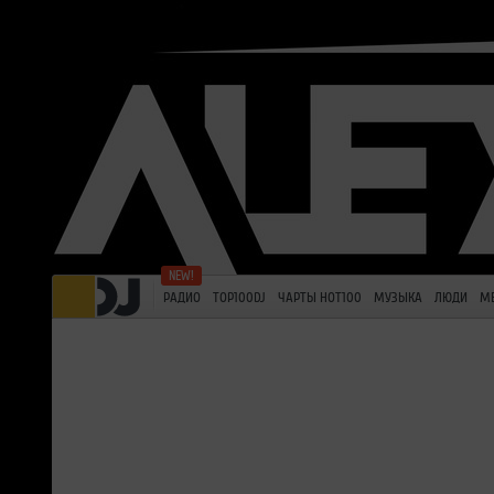
РАДИО
TOP100DJ
ЧАРТЫ HOT100
МУЗЫКА
ЛЮДИ
М