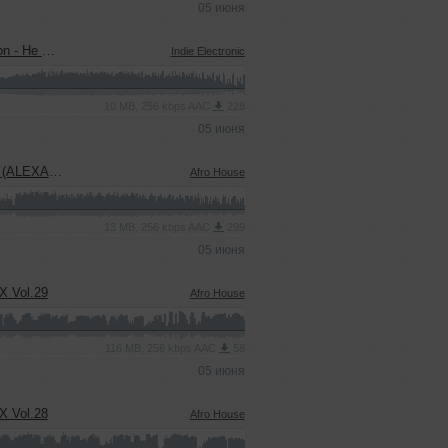
05 июня
XANDROV Blend)
Indie Electronic
10 MB, 256 kbps AAC
228
05 июня
EDLIN Blend)
Afro House
13 MB, 256 kbps AAC
299
05 июня
 Vol.29
Afro House
116 MB, 256 kbps AAC
58
05 июня
 Vol.28
Afro House