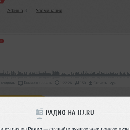
Афиша
3
Упоминания
 очередь
Комментировать
</>
1:22:26
150
Скачать
ОДДЕРЖАТЬ АРТИСТА
РАДИО НА DJ.RU
СКАЖИ ДРУЗЬЯМ
вился раздел
Радио
— слушайте лучшую электронную музык