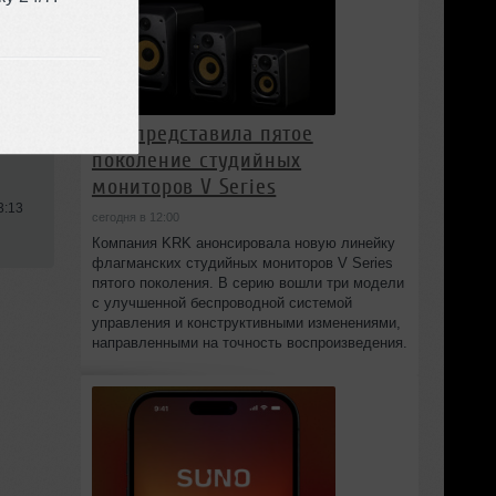
KRK представила пятое
поколение студийных
мониторов V Series
3:13
сегодня в 12:00
Компания KRK анонсировала новую линейку
флагманских студийных мониторов V Series
пятого поколения. В серию вошли три модели
с улучшенной беспроводной системой
управления и конструктивными изменениями,
направленными на точность воспроизведения.