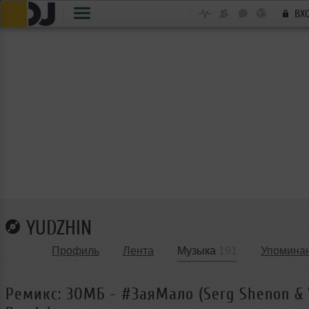
ВХ
YUDZHIN
Профиль
Лента
Музыка
191
Упомина
Ремикс: ЗОМБ - #ЗаяМало (Serg Shenon & 