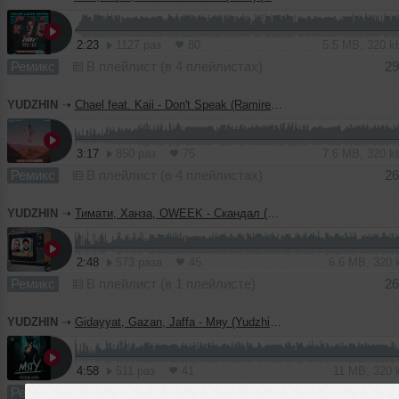
2:23
1127 раз
80
5.5 MB, 320 
Ремикс
В плейлист (в 4 плейлистах)
29
YUDZHIN
➝
Chael feat. Kaii - Don't Speak (Ramirez & Yudzhin Remix)
3:17
850 раз
75
7.6 MB, 320 
Ремикс
В плейлист (в 4 плейлистах)
26
YUDZHIN
➝
Тимати, Ханза, OWEEK - Скандал (Yudzhin & Serg Shenon Remix)
2:48
573 раза
45
6.6 MB, 320
Ремикс
В плейлист (в 1 плейлисте)
26
YUDZHIN
➝
Gidayyat, Gazan, Jaffa - Мяу (Yudzhin Remix)
4:58
511 раз
41
11 MB, 320
Ремикс
В плейлист (в 2 плейлистах)
26