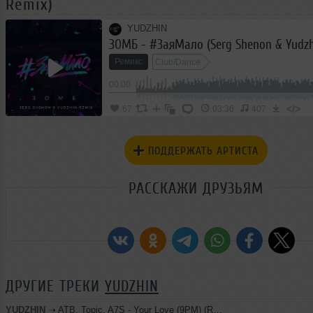
Remix)
YUDZHIN
ЗОМБ - #ЗаяМало (Serg Shenon & Yudzh
Ремикс
Club/Dance
00:00
</>
67
03:36
407
ПОДДЕРЖАТЬ АРТИСТА
РАССКАЖИ ДРУЗЬЯМ
ДРУГИЕ ТРЕКИ
YUDZHIN
YUDZHIN
➝
ATB, Topic, A7S - Your Love (9PM) (Ramirez & Yudzhin Radio Remix)